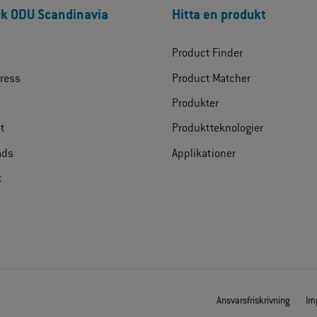
k ODU Scandinavia
Hitta en produkt
Product Finder
ress
Product Matcher
Produkter
at
Produktteknologier
ads
Applikationer
t
Ansvarsfriskrivning
Im