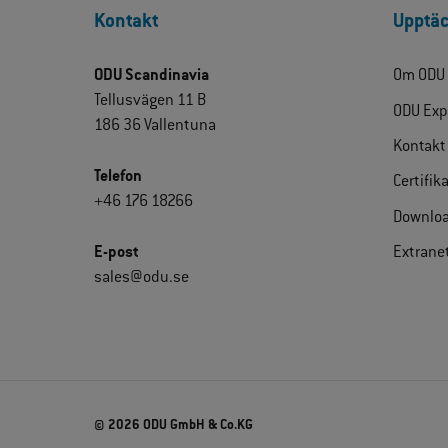
Kontakt
Upptäc
ODU Scandinavia
Om ODU
Tellusvägen 11 B
ODU Exp
186 36 Vallentuna
Kontakt
Telefon
Certifik
+46 176 18266
Downlo
E-post
Extrane
sales@odu.se
© 2026 ODU GmbH & Co.KG