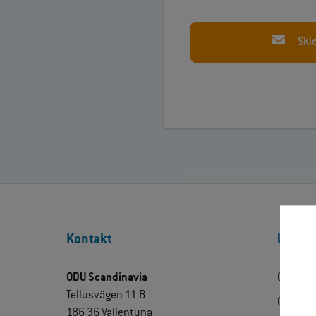
Ski
Kontakt
Upptäc
ODU Scandinavia
Om ODU
Tellusvägen 11 B
ODU Exp
186 36 Vallentuna