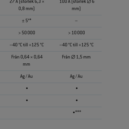
27 A (storlek 6,3 ×
100 A (storlek ∅ 6
0,8 mm)
mm)
± 5°*
–
> 50 000
> 10 000
–40 °C till +125 °C
–40 °C till +125 °C
Från 0,64 × 0,64
Från ∅ 1,5 mm
mm
Ag / Au
Ag / Au
•
•
•
•
•***