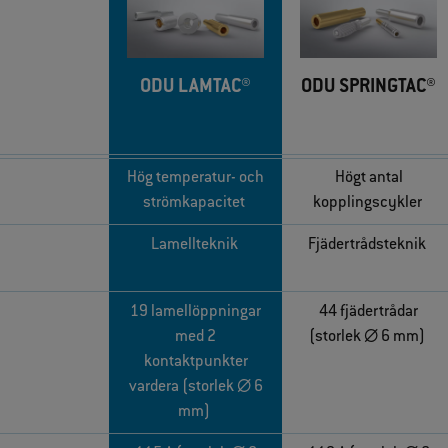
ODU LAMTAC®
ODU SPRINGTAC®
Hög temperatur‑ och
Högt antal
strömkapacitet
kopplingscykler
Lamellteknik
Fjädertrådsteknik
19 lamellöppningar
44 fjädertrådar
med 2
(storlek ∅ 6 mm)
kontaktpunkter
vardera (storlek ∅ 6
mm)