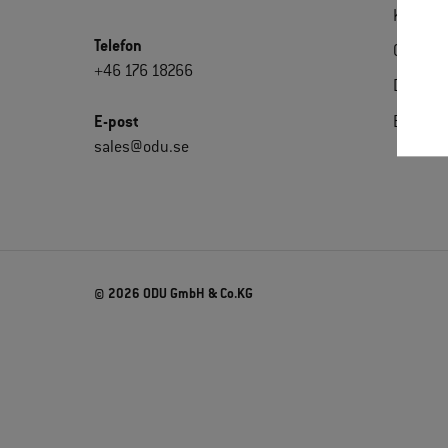
Kontakt
Telefon
Certifik
+46 176 18266
Downlo
E-post
Extrane
sales@odu.se
© 2026 ODU GmbH & Co.KG