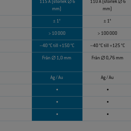
115 A (storlek ∅ 6
110 A (storlek ∅ 6
mm)
mm)
± 1°
± 1°
> 10 000
> 100 000
–40 °C till +150 °C
–40 °C till +125 °C
Från ∅ 1,0 mm
Från ∅ 0,76 mm
Ag / Au
Ag / Au
•
•
•
•
•
•