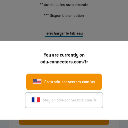
** Autres tailles sur demande
*** Disponible en option
Télécharger le tableau
You are currently on
odu-connectors.com/fr
Go to odu-connectors.com/us
Vous avez des questions sur nos produits ?
N’hésitez pas à nous contacter.
Stay on odu-connectors.com/fr
Envoyer un message