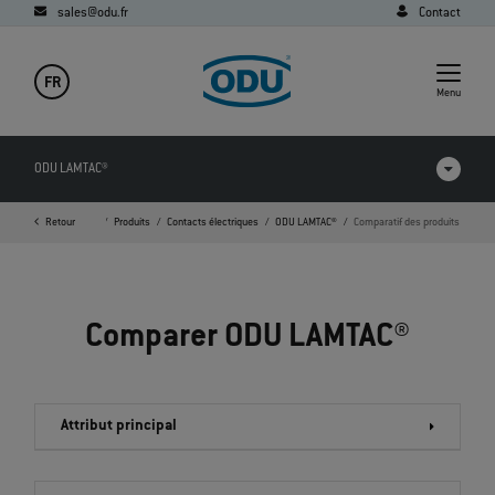
sales@odu.fr
Contact
FR
Menu
ODU LAMTAC®
Page d'accueil
Retour
Produits
Contacts électriques
ODU LAMTAC®
Comparatif des produits
Comparatif des produits
Vidéos
Comparer ODU LAMTAC®
Téléchargements
Applications
Attribut principal
FAQ