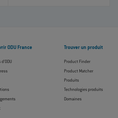
rir ODU France
Trouver un produit
s d’ODU
Product Finder
ress
Product Matcher
Produits
ations
Technologies produits
rgements
Domaines
t