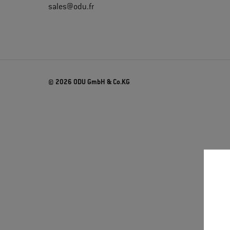
sales@odu.fr
© 2026 ODU GmbH & Co.KG