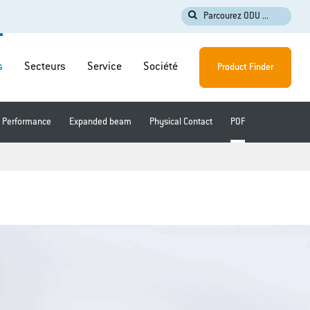
Parcourez ODU ...
s
Secteurs
Service
Société
Product Finder
 Performance
Expanded beam
Physical Contact
POF