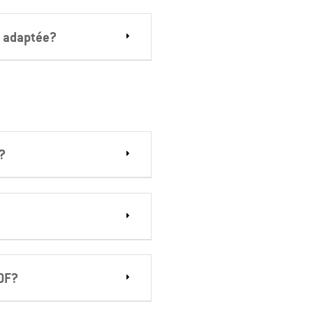
t adaptée?
?
POF?