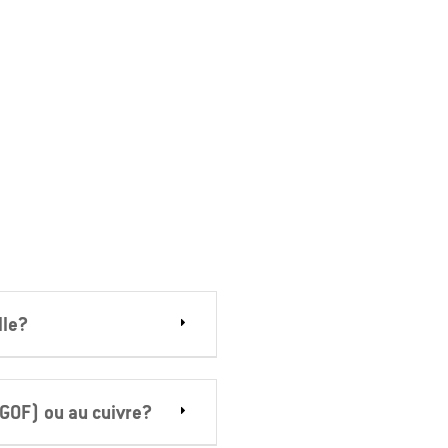
lle?
 (GOF) ou au cuivre?