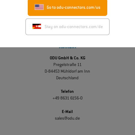
Go to odu-connectors.com/us
Stay on odu-connectors.com/de
Kontakt
ODU GmbH & Co. KG
Pregelstraße 11
D-84453 Mühldorf am Inn
Deutschland
Telefon
+49 8631 6156-0
E-Mail
sales@odu.de