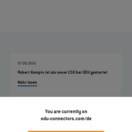
07.08.2026
Robert Kempin ist als neuer CSO bei ODU gestartet
Mehr lesen
01.07.2026
You are currently on
ODU-MAC® RAPID: Neue Gehäusevariante in Metall
odu-connectors.com/de
Mehr lesen