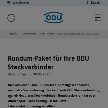
sales@odu.de
Kontakt
DE
Menü
Startseite
Zurück
Unternehmen
Media
News
Rundum-Paket für Ihre ODU Steckverbinder
Rundum-Paket für Ihre ODU
Steckverbinder
Mühldorf am Inn, 30.03.2020
Alles aus einer Hand: ODU bietet eine maßgeschneiderte,
komplette Systemlösung. Das heißt jede ODU Steckverbindung,
egal ob Modularer Steckverbinder, Rundsteckverbinder oder
kundenspezifische Lösung, ist inklusive
Kabelkonfektionierung erhältlich.