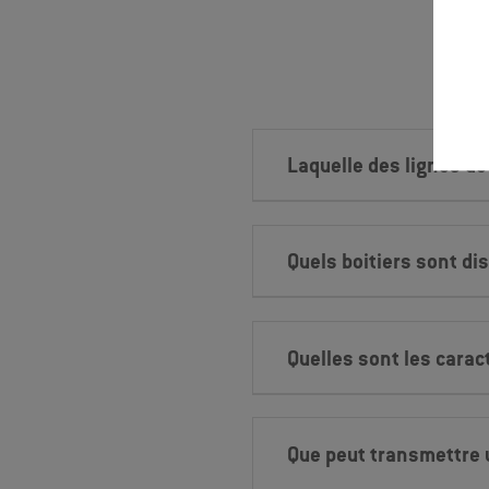
Laquelle des lignes d
Quels boitiers sont di
Quelles sont les carac
Que peut transmettre 