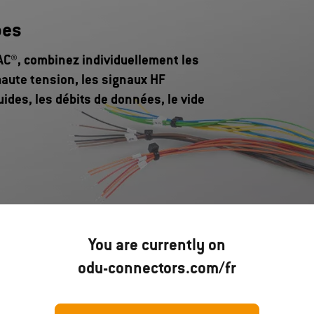
pes
C®, combinez individuellement les
 haute tension, les signaux HF
luides, les débits de données, le vide
You are currently on
odu-connectors.com/fr