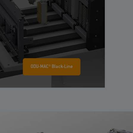
ODU-MAC® Black-Line