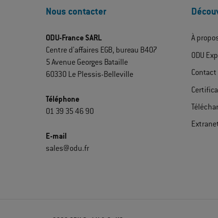
Nous contacter
Découv
ODU-France SARL
À propo
Centre d'affaires EGB, bureau B407
ODU Exp
5 Avenue Georges Bataille
Contact
60330 Le Plessis-Belleville
Certific
Téléphone
Télécha
01 39 35 46 90
Extrane
E-mail
sales@odu.fr