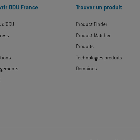
rir ODU France
Trouver un produit
s d’ODU
Product Finder
ress
Product Matcher
Produits
ations
Technologies produits
rgements
Domaines
t