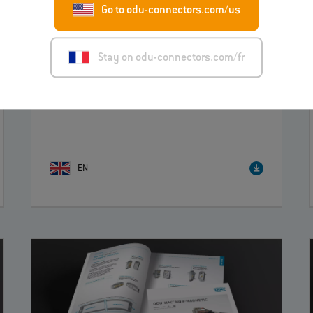
Go to odu-connectors.com/us
Stay on odu-connectors.com/fr
ODU AMC® NP
– Catalogue
EN