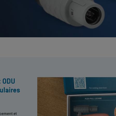
t ODU
ulaires
ppement et