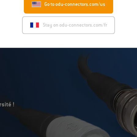
Go to odu-connectors.com/us
Télécharger maintenant
Stay on odu-connectors.com/fr
sité !