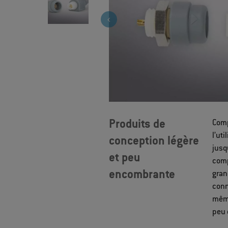
Produits de
Comp
l’ut
conception légère
jusq
et peu
comp
encombrante
gran
conn
même
peu 