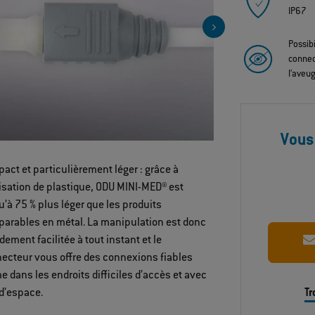
IP67
Possibi
connec
l’aveu
Vous
act et particulièrement léger : grâce à
Connecteur 
ilisation de plastique, ODU MINI-MED® est
plastique
u’à 75 % plus léger que les produits
stérilisable
arables en métal. La manipulation est donc
dement facilitée à tout instant et le
ecteur vous offre des connexions fiables
 dans les endroits difficiles d’accès et avec
d’espace.
Tr