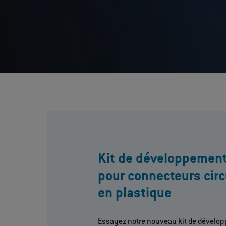
Kit de développemen
pour connecteurs circ
en plastique
Essayez notre nouveau kit de dévelo