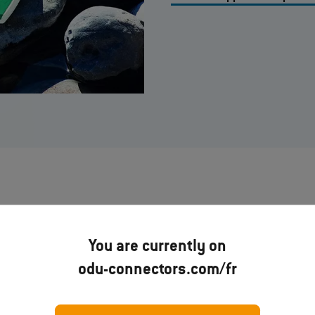
You are currently on
odu-connectors.com/fr
Limited-use connectors for medical
field
– Livre blanc