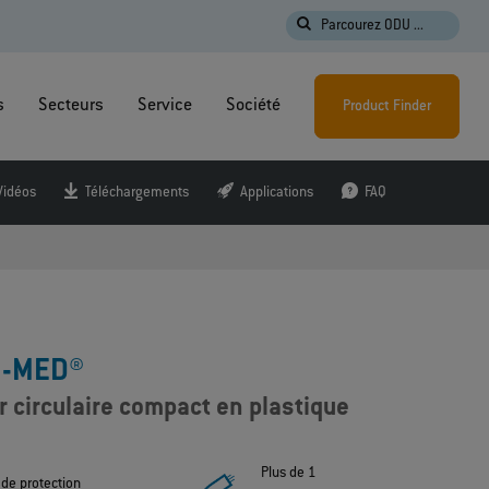
Parcourez ODU ...
s
Secteurs
Service
Société
Product Finder
Vidéos
Téléchargements
Applications
FAQ
I-MED®
 circulaire compact en plastique
Plus de 1
 de protection