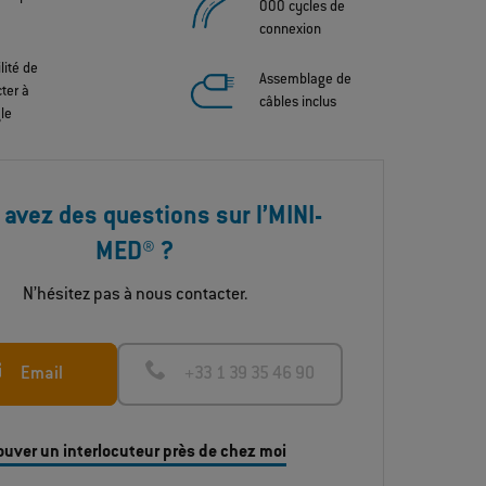
000 cycles de
connexion
lité de
Assemblage de
ter à
câbles inclus
gle
 avez des questions sur l’MINI-
MED® ?
en
Stérilisable et robuste à l’usage ! Le connecteur
en plastique est conforme à toutes les méthodes
N’hésitez pas à nous contacter.
de stérilisation requises dans la technique
médicale et offre une protection contre les
contacts conformément à la norme CEI 60601-1 (1
Email
+33 1 39 35 46 90
MOPP/ 1 MOOP). Dans le même temps, cela lui
confère une résistance et fiabilité dans
différentes conditions et exigences
ouver un interlocuteur près de chez moi
environnementales.