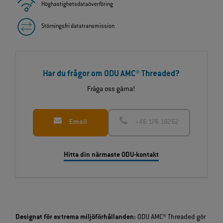
Höghastighetsdataöverföring
Störningsfri datatransmission
Har du frågor om ODU AMC® Threaded?
Fråga oss gärna!
Email
+46 176 18262
Hitta din närmaste ODU‑kontakt
Designat för extrema miljöförhållanden:
ODU AMC® Threaded gör