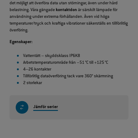
det möjligt att överföra data utan störningar, även under hård
belastning. Våra gängade
kontaktdon
är särskilt lämpade för
användning under extrema förhållanden. Även vid höga
temperaturer/tryck och kraftiga vibrationer säkerställs en tillförlitlig
överföring.
Egenskaper:
Vattentätt – skyddsklass IP6K8
Arbetstemperaturområde från –51 °C till +125 °C
4–26 kontakter
Tillförlitlig dataöverföring tack vare 360° skärmning
2 storlekar
Jämför serier