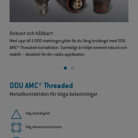
Robust och hållbart
S
Med upp till 2 000 matningscykler får du lång livslängd med ODU
V
AMC® Threaded kontaktdon. Samtidigt är höljet extremt robust och
ö
stabilt – idealiskt för din valda applikation.
d
ODU AMC® Threaded
Metallkontaktdon för höga belastningar
Hög stöttålighet
Hög vibrationsresistens