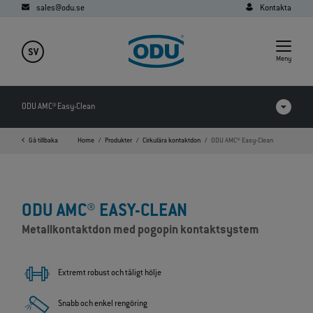
sales@odu.se
Kontakta
SV
Meny
ODU AMC® Easy-Clean
Gå tillbaka
Home
Produkter
Cirkulära kontaktdon
ODU AMC® Easy-Clean
Produkter i jämförelse
Videor
ODU AMC® EASY-CLEAN
Nedladdningar
Metallkontaktdon med pogopin kontaktsystem
FAQ
Extremt robust och tåligt hölje
Snabb och enkel rengöring