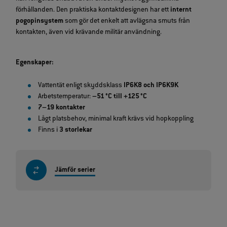
förhållanden. Den praktiska kontaktdesignen har ett
internt
pogopinsystem
som gör det enkelt att avlägsna smuts från
kontakten, även vid krävande militär användning.
Egenskaper:
Vattentät enligt skyddsklass
IP6K8 och IP6K9K
Arbetstemperatur:
–51 °C till +125 °C
7–19 kontakter
Lågt platsbehov, minimal kraft krävs vid hopkoppling
Finns i
3 storlekar
Jämför serier