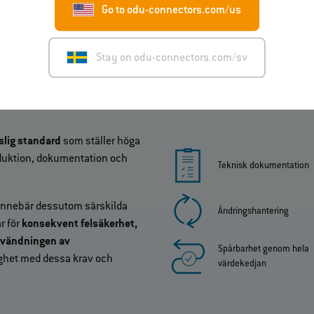
Go to odu-connectors.com/us
DR)
Stay on odu-connectors.com/sv
tt uppfylla kraven i
MDR-
slig standard
som ställer höga
roduktion, dokumentation och
Teknisk dokumentation
 innebär dessutom särskilda
Ändringshantering
r för
konsekvent felsäkerhet,
 användningen av
Spårbarhet genom hela
nlighet med dessa krav och
värdekedjan