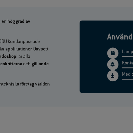
 en
hög grad av
Använd
ar ODU kundanpassade
a applikationer. Oavsett
Lämpl
ndoskopi
är alla
Konta
reskrifterna
och
gällande
Medic
cintekniska företag världen