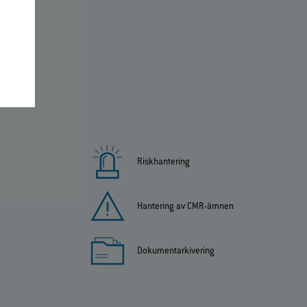
Riskhantering
Hantering av CMR-ämnen
Dokumentarkivering