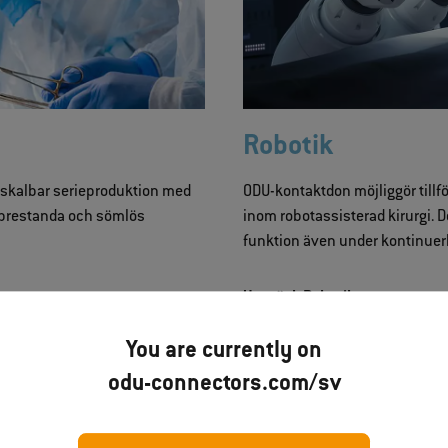
Robotik
ll skalbar serieproduktion med
ODU-kontaktdon möjliggör tillfö
ig prestanda och sömlös
inom robotassisterad kirurgi. 
funktion även under kontinuerl
Upptäck Robotik
You are currently on
odu-connectors.com/sv