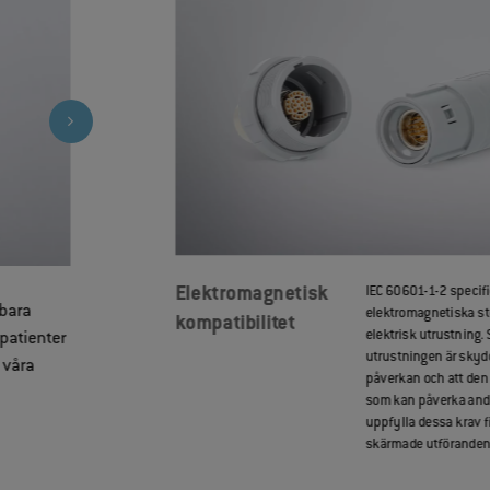
Elektromagnetisk
IEC 60601-1-2 specif
 bara
elektromagnetiska st
kompatibilitet
elektrisk utrustning.
 patienter
utrustningen är skyd
 våra
påverkan och att den 
som kan påverka andr
uppfylla dessa krav 
skärmade utföranden