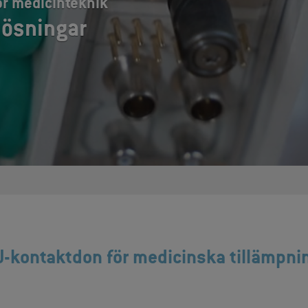
ör medicinteknik
lösningar
-kontaktdon för medicinska tillämpni