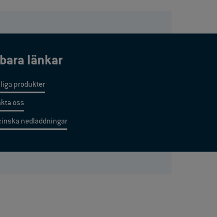
bara länkar
iga produkter
kta oss
inska nedladdningar