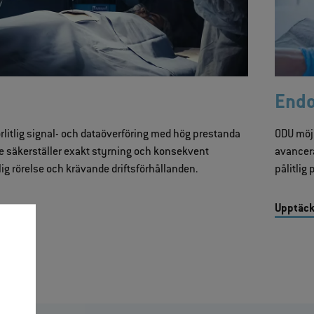
End
rlitlig signal- och dataöverföring med hög prestanda
ODU möjl
De säkerställer exakt styrning och konsekvent
avancera
ig rörelse och krävande driftsförhållanden.
pålitlig
Upptäck