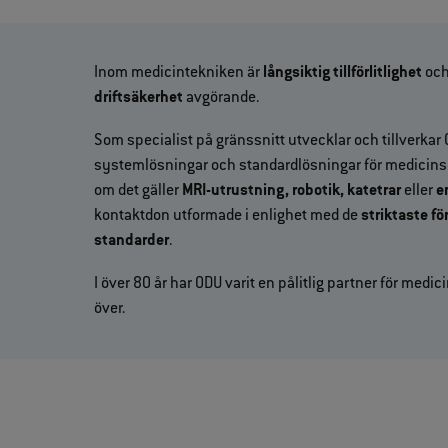
Inom medicintekniken är
långsiktig tillförlitlighet
och
driftsäkerhet
avgörande.
Som specialist på gränssnitt utvecklar och tillverk
systemlösningar och standardlösningar för medicinsk
om det gäller
MRI-utrustning, robotik, katetrar
eller
e
kontaktdon utformade i enlighet med de
striktaste fö
standarder
.
I över 80 år har ODU varit en pålitlig partner för medi
över.