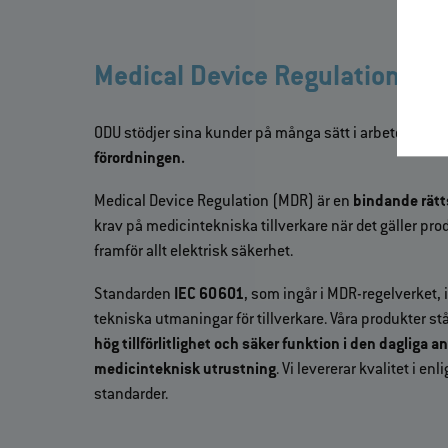
Medical Device Regulation (M
ODU stödjer sina kunder på många sätt i arbetet med a
förordningen.
Medical Device Regulation (MDR) är en
bindande rätt
krav på medicintekniska tillverkare när det gäller p
framför allt elektrisk säkerhet.
Standarden
IEC 60601
, som ingår i MDR-regelverket,
tekniska utmaningar för tillverkare. Våra produkter stå
hög tillförlitlighet och säker funktion i den dagliga
medicinteknisk utrustning
. Vi levererar kvalitet i e
standarder.