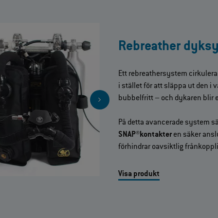
Rebreather dyks
Ett rebreathersystem cirkuler
i stället för att släppa ut den 
bubbelfritt – och dykaren blir 
På detta avancerade system s
SNAP®kontakter
en säker ansl
förhindrar oavsiktlig frånkoppl
Visa produkt