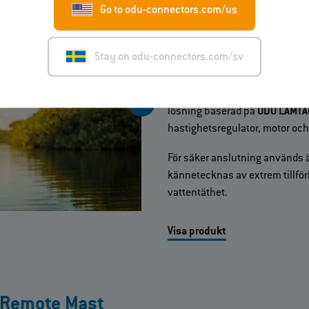
Elektriska Surfbo
Go to odu-connectors.com/us
Den elektriska
Surfboard Hydro
Stay on odu-connectors.com/sv
hög strömkapacitet. Med en ma
krav på tillförlitlighet och robu
strömkapacitet på upp till
2 40
lösning baserad på
ODU LAMTA
hastighetsregulator, motor och
För säker anslutning används
kännetecknas av extrem tillförl
vattentäthet.
Visa produkt
d Remote Mast