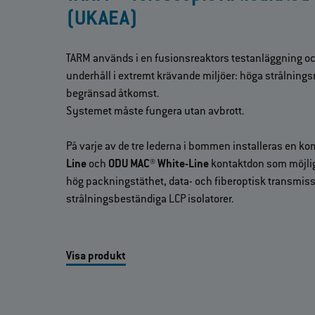
(UKAEA)
TARM används i en fusionsreaktors testanläggning och 
underhåll i extremt krävande miljöer: höga strålning
begränsad åtkomst.
Systemet måste fungera utan avbrott.
På varje av de tre lederna i bommen installeras en k
Line
och
ODU MAC® White-Line
kontaktdon som möjligg
hög packningstäthet, data- och fiberoptisk transmi
strålningsbeständiga LCP isolatorer.
Visa produkt