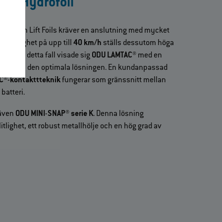
ard Hydrofoil
foil
från Lift Foils kräver en anslutning med mycket
xhastighet på upp till
40 km/h
ställs dessutom höga
stness. I detta fall visade sig
ODU LAMTAC®
med en
0 A
vara den optimala lösningen. En kundanpassad
C®
‑
kontakttteknik
fungerar som gränssnitt mellan
 batteri.
 även
ODU MINI
‑
SNAP® serie K
. Denna lösning
itlighet, ett robust metallhölje och en hög grad av