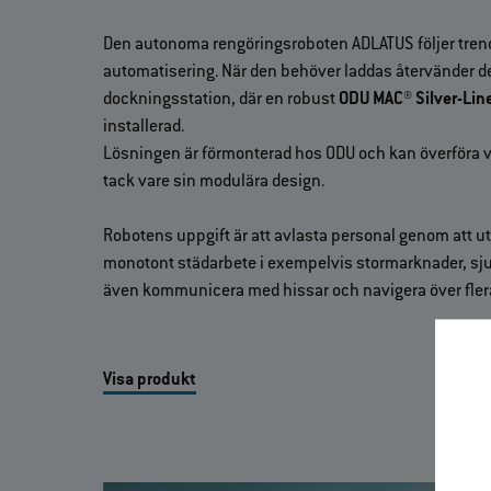
Den autonoma rengöringsroboten ADLATUS följer trend
automatisering. När den behöver laddas återvänder de
dockningsstation, där en robust
ODU MAC® Silver-Lin
installerad.
Lösningen är förmonterad hos ODU och kan överföra v
tack vare sin modulära design.
Robotens uppgift är att avlasta personal genom att ut
monotont städarbete i exempelvis stormarknader, sju
även kommunicera med hissar och navigera över fler
Visa produkt