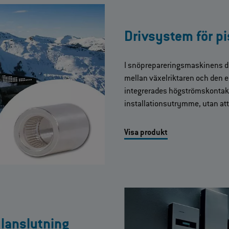
Drivsystem för p
I snöprepareringsmaskinens d
mellan växelriktaren och den e
integrerades högströmskontak
installationsutrymme, utan at
Visa produkt
lanslutning