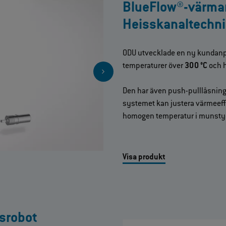
BlueFlow®‑värma
Heisskanaltechni
ODU utvecklade en ny kundanpa
temperaturer över
300 °C
och h
Den har även push-pulllåsning f
systemet kan justera värmeeffe
homogen temperatur i munsty
Visa produkt
srobot