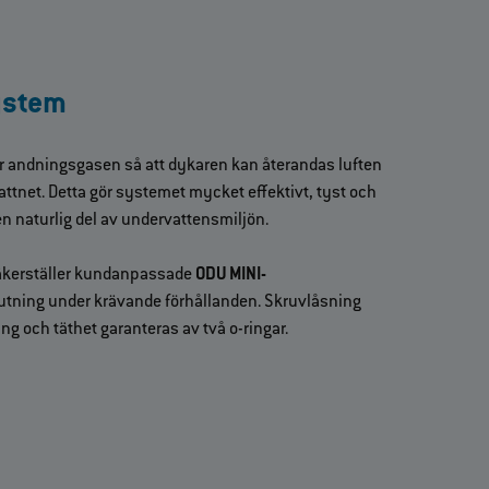
ystem
ar andningsgasen så att dykaren kan återandas luften
i vattnet. Detta gör systemet mycket effektivt, tyst och
en naturlig del av undervattensmiljön.
äkerställer kundanpassade
ODU MINI-
utning under krävande förhållanden. Skruvlåsning
ing och täthet garanteras av två o-ringar.