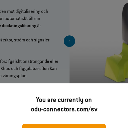
en mot digitalisering och
n automatiskt till sin
e dockningslösning
är
ätskor, ström och signaler
föra fysiskt ansträngande eller
khus och flygplatser. Den kan
a våningsplan.
You are currently on
odu-connectors.com/sv