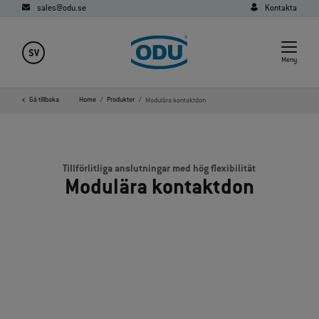
sales@odu.se
Kontakta
SV
Meny
Gå tillbaka
Home
Produkter
Modulära kontaktdon
Tillförlitliga anslutningar med hög flexibilität
Modulära kontaktdon