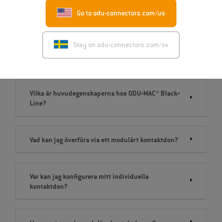
Go to odu-connectors.com/us
Vilken ODU‐MAC®-serie är rätt för min applikation?
Stay on odu-connectors.com/sv
Vilka höljen finns tillgängliga och hur skiljer de sig?
Vilka är huvudegenskaperna hos ODU‐MAC® Black‐
Line?
Vad kan jag överföra via ett modulärt kontaktdon?
Var kan jag konfigurera mitt individuella
kontaktdon?