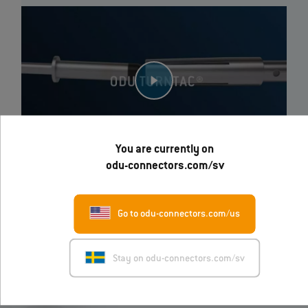
You are currently on
odu-connectors.com/sv
Go to odu-connectors.com/us
Andra kunder köpte också…
Stay on odu-connectors.com/sv