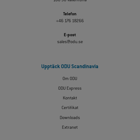
186 36 Vallentuna
Telefon
+46 176 18266
E-post
sales@odu.se
Upptäck ODU Scandinavia
Om ODU
ODU Express
Kontakt
Certifikat
Downloads
Extranet