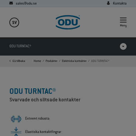
sales@odu.se
Kontakta
SV
Meny
ODU TURNTAC®
Gå tillbaka
Home
Produkter
Elektriska kontakter
ODU TURNTAC®
Produkter i jämförelse
Videor
ODU TURNTAC®
Nedladdningar
Svarvade och slitsade kontakter
Applikationer
FAQ
Extremt robusta
Elastiska kontaktfingrar