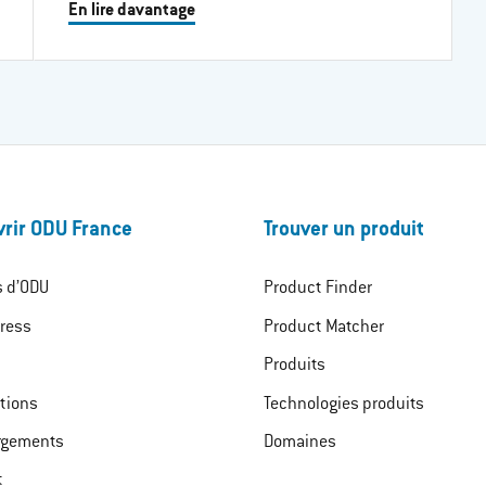
En lire davantage
rir ODU France
Trouver un produit
s d’ODU
Product Finder
ress
Product Matcher
Produits
ations
Technologies produits
rgements
Domaines
t