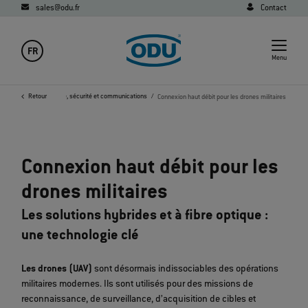
sales@odu.fr
Contact
FR
Menu
eurs
Secteur militaire, sécurité et communications
Retour
Connexion haut débit pour les drones militaires
Connexion haut débit pour les
drones militaires
Les solutions hybrides et à fibre optique :
une technologie clé
Les drones (UAV)
sont désormais indissociables des opérations
militaires modernes. Ils sont utilisés pour des missions de
reconnaissance, de surveillance, d’acquisition de cibles et