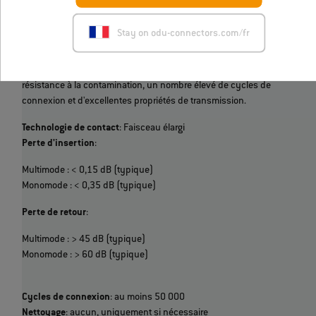
sûre de transmission d'énergie, de signaux et de débit de
données élevé, spécialement adaptée aux exigences complexes
Stay on odu-connectors.com/fr
en matière de communication des flottes modernes de drones.
Le système à fibre optique se caractérise par une grande
résistance à la contamination, un nombre élevé de cycles de
connexion et d'excellentes propriétés de transmission.
Technologie de contact
: Faisceau élargi
Perte d'insertion
:
Multimode : < 0,15 dB (typique)
Monomode : < 0,35 dB (typique)
Perte de retour
:
Multimode : > 45 dB (typique)
Monomode : > 60 dB (typique)
Cycles de connexion
: au moins 50 000
Nettoyage
: aucun, uniquement si nécessaire