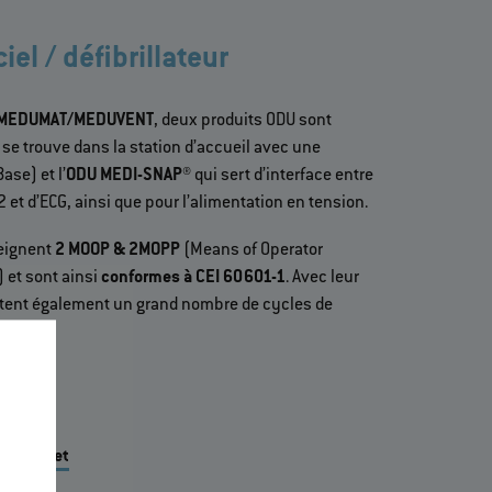
iel / défibrillateur
MEDUMAT/MEDUVENT
, deux produits ODU sont
 se trouve dans la station d’accueil avec une
ase) et l’
ODU MEDI-SNAP®
qui sert d’interface entre
2 et d’ECG, ainsi que pour l’alimentation en tension.
teignent
2 MOOP & 2MOPP
(Means of Operator
) et sont ainsi
conformes à CEI 60601-1
. Avec leur
ettent également un grand nombre de cycles de
 le projet