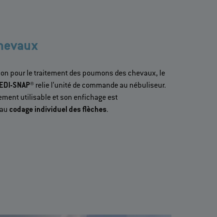
chevaux
ion pour le traitement des poumons des chevaux, le
MEDI-SNAP®
relie l’unité de commande au nébuliseur.
ement utilisable et son enfichage est
 au
codage individuel des flèches
.