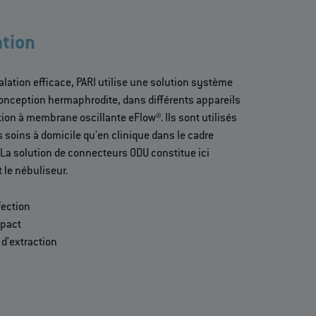
ation
halation efficace, PARI utilise une solution système
 conception hermaphrodite, dans différents appareils
ion à membrane oscillante eFlow®. Ils sont utilisés
 soins à domicile qu'en clinique dans le cadre
 La solution de connecteurs ODU constitue ici
t le nébuliseur.
fection
mpact
 d'extraction