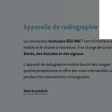
Appareils de radiographie mob
Le connecteur
modulaire ODU-MAC®
sert d’interface 
mobile et le chariot à moniteurs. Il se charge de la t
élevés, des données et des signaux
.
L’appareil de radiographie mobile fournit des images
qualité peropératoire et offre des vues individuelles 
pendant les interventions chirurgicales.
Vers le produit