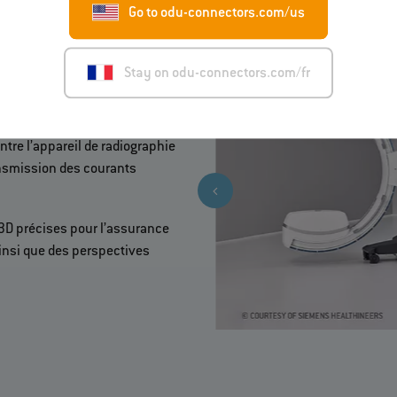
Go to odu-connectors.com/us
Stay on odu-connectors.com/fr
iles
entre l’appareil de radiographie
ransmission des courants
 3D précises pour l’assurance
ainsi que des perspectives