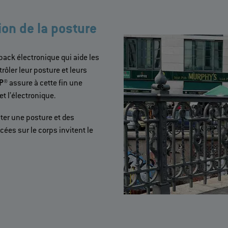
ion de la posture
back électronique qui aide les
ôler leur posture et leurs
P®
assure à cette fin une
t l’électronique.
ter une posture et des
ées sur le corps invitent le