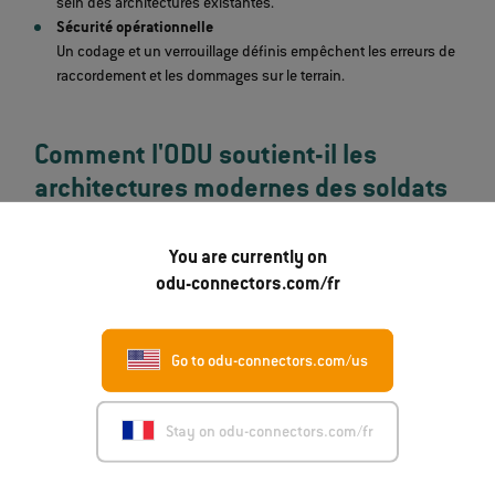
sein des architectures existantes.
Sécurité opérationnelle
Un codage et un verrouillage définis empêchent les erreurs de
raccordement et les dommages sur le terrain.
Comment l'ODU soutient-il les
architectures modernes des soldats
?
You are currently on
Du côté industriel, les systèmes de connecteurs tels que la série
odu-connectors.com/fr
ODU AMC® NP d'
sont conçus pour s'aligner étroitement sur les
normes militaires et les exigences opérationnelles.
Go to odu-connectors.com/us
Les caractéristiques clés comprennent :
Inserts hybrides pour l'alimentation et les données
Stay on odu-connectors.com/fr
Prise en charge des signaux USB 2.0 combinée à la
transmission d'énergie.
Haute résistance aux cycles de connexion et blindage à