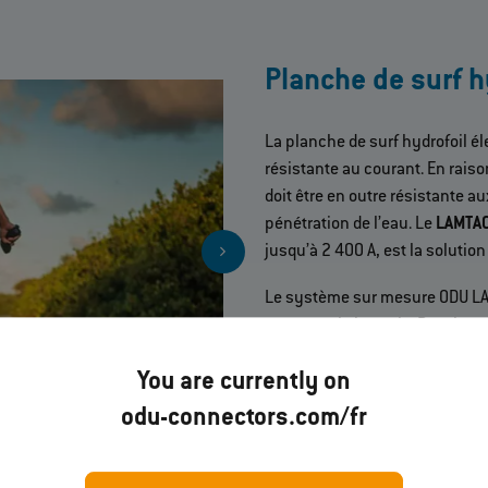
Planche de surf h
La planche de surf hydrofoil él
résistante au courant. En raiso
doit être en outre résistante au
pénétration de l’eau. Le
LAMTAC
jusqu’à 2 400 A, est la solution
Le système sur mesure ODU LAMT
moteur et la batterie. Pour la 
l’unité de commande est empl
You are currently on
cette application, il se disting
imperméabilité élevée.
odu-connectors.com/fr
Vers le produit