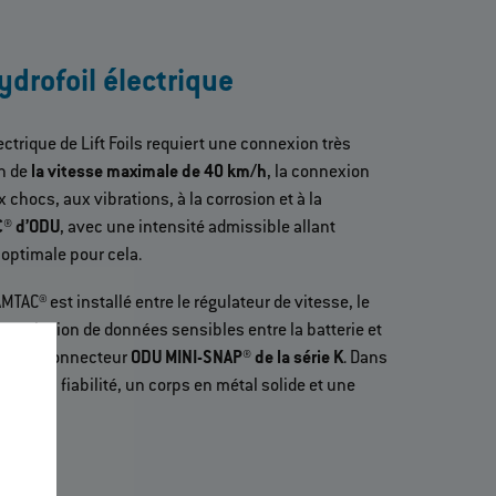
ydrofoil électrique
ectrique de Lift Foils requiert une connexion très
n de
la vitesse maximale de 40 km/h
, la connexion
x chocs, aux vibrations, à la corrosion et à la
® d’ODU
, avec une intensité admissible allant
 optimale pour cela.
AC® est installé entre le régulateur de vitesse, le
transmission de données sensibles entre la batterie et
oyé le connecteur
ODU MINI-SNAP® de la série K
. Dans
ue par sa fiabilité, un corps en métal solide et une