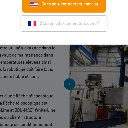
Go to odu-connectors.com/us
à distance
Stay on odu-connectors.com/fr
é dans l’installation d’essai
tre utilisé à distance dans le
 travaux de maintenance dans
t températures élevées ainsi
la robotique doit faire face.
anière fiable et sans
 et d’une flèche télescopique
la flèche télescopique est
Line et ODU‐MAC® White-Line.
 du client : structure
, densité de conditionnement