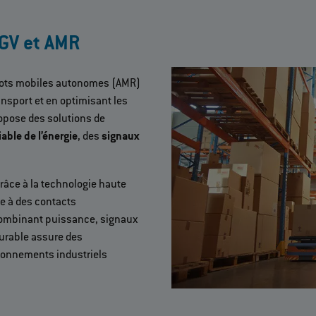
AGV et AMR
obots mobiles autonomes (AMR)
ansport et en optimisant les
ropose des solutions de
able de l’énergie
, des
signaux
âce à la technologie haute
e à des contacts
 combinant puissance, signaux
durable assure des
ronnements industriels