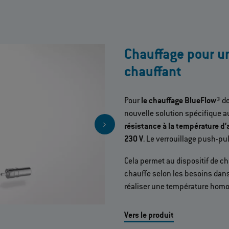
Chauffage pour u
chauffant
Pour
le chauffage BlueFlow®
de
nouvelle solution spécifique a
résistance à la température d
230 V
. Le verrouillage push-pu
Cela permet au dispositif de c
chauffe selon les besoins dans
réaliser une température homo
Vers le produit