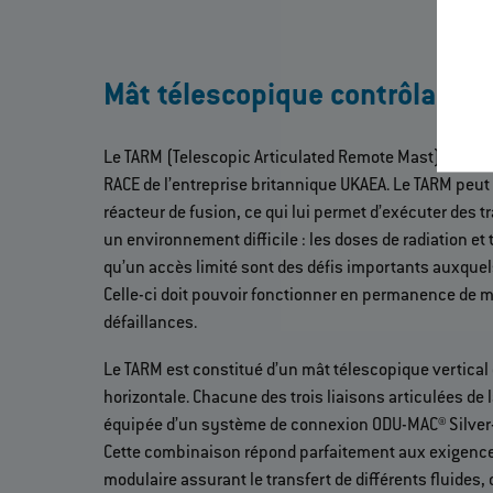
Mât télescopique contrôlable 
Le TARM (Telescopic Articulated Remote Mast) est situ
RACE de l’entreprise britannique UKAEA. Le TARM peut ê
réacteur de fusion, ce qui lui permet d’exécuter des
un environnement difficile : les doses de radiation e
qu’un accès limité sont des défis importants auxquels 
Celle-ci doit pouvoir fonctionner en permanence de m
défaillances.
Le TARM est constitué d’un mât télescopique vertical
horizontale. Chacune des trois liaisons articulées de 
équipée d’un système de connexion ODU-MAC® Silver-
Cette combinaison répond parfaitement aux exigences
modulaire assurant le transfert de différents fluides