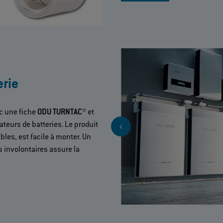
erie
c une fiche
ODU TURNTAC®
et
eurs de batteries. Le produit
les, est facile à monter. Un
s involontaires assure la