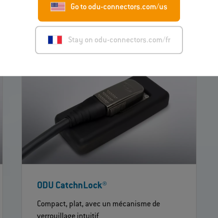
Go to odu-connectors.com/us
Stay on odu-connectors.com/fr
ODU CatchnLock®
Compact, plat, avec un mécanisme de
verrouillage intuitif