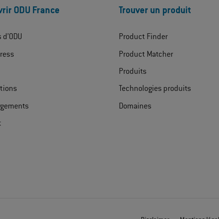
rir ODU France
Trouver un produit
s d’ODU
Product Finder
ress
Product Matcher
Produits
ations
Technologies produits
rgements
Domaines
t