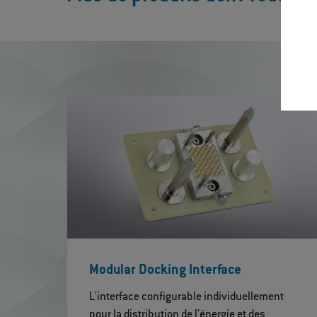
Modular Docking Interface
L'interface configurable individuellement
pour la distribution de l'énergie et des