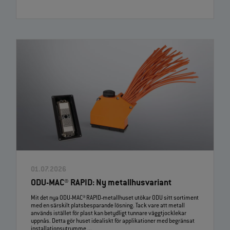
01.07.2026
ODU-MAC® RAPID: Ny metallhusvariant
Mit det nya ODU-MAC® RAPID-metallhuset utökar ODU sitt sortiment
med en särskilt platsbesparande lösning. Tack vare att metall
används istället för plast kan betydligt tunnare väggtjocklekar
uppnås. Detta gör huset idealiskt för applikationer med begränsat
installationsutrymme ...