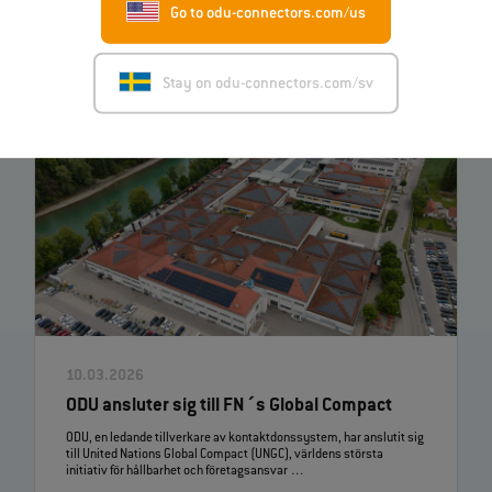
Go to odu-connectors.com/us
viktig aspekt är …
Stay on odu-connectors.com/sv
10.03.2026
ODU ansluter sig till FN´s Global Compact
ODU, en ledande tillverkare av kontaktdonssystem, har anslutit sig
till United Nations Global Compact (UNGC), världens största
initiativ för hållbarhet och företagsansvar …