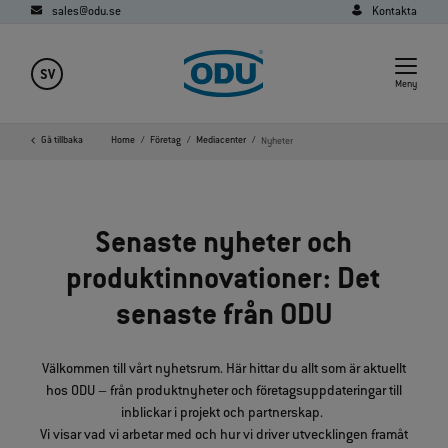
sales@odu.se
Kontakta
SV
Meny
Gå tillbaka
Home
Företag
Mediacenter
Nyheter
Senaste nyheter och
produktinnovationer: Det
senaste från ODU
Välkommen till vårt nyhetsrum. Här hittar du allt som är aktuellt
hos ODU – från produktnyheter och företagsuppdateringar till
inblickar i projekt och partnerskap.
Vi visar vad vi arbetar med och hur vi driver utvecklingen framåt