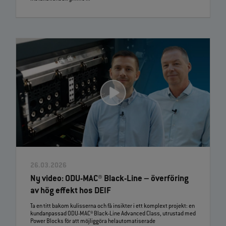
26.03.2026
Ny video: ODU‑MAC® Black‑Line – överföring
av hög effekt hos DEIF
Ta en titt bakom kulisserna och få insikter i ett komplext projekt: en
kundanpassad ODU‑MAC® Black‑Line Advanced Class, utrustad med
Power Blocks för att möjliggöra helautomatiserade