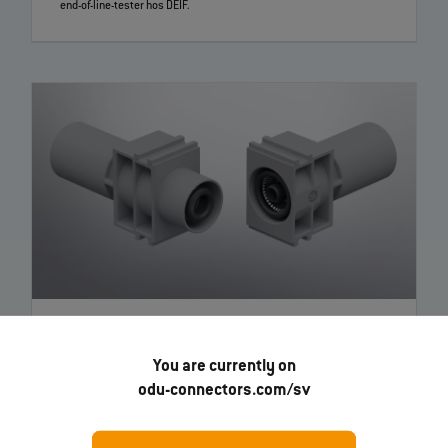
end‑of‑line‑tester hos DEIF.
19.03.2026
ODU lanserar nya ODU‑MAC®
You are currently on
Silver‑/White‑Line‑moduler
odu-connectors.com/sv
Robot–människa i interaktion kan vara ett komplext område med
höga säkerhetskrav. Särskilt vid hantering av högströmslösningar
kan fokus på användarsäkerhet inte vara tillräckligt starkt. En