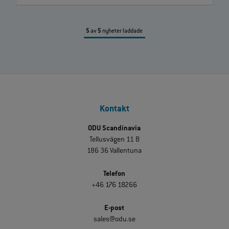
5
av
5
nyheter laddade
Kontakt
ODU Scandinavia
Tellusvägen 11 B
186 36 Vallentuna
Telefon
+46 176 18266
E-post
sales@odu.se