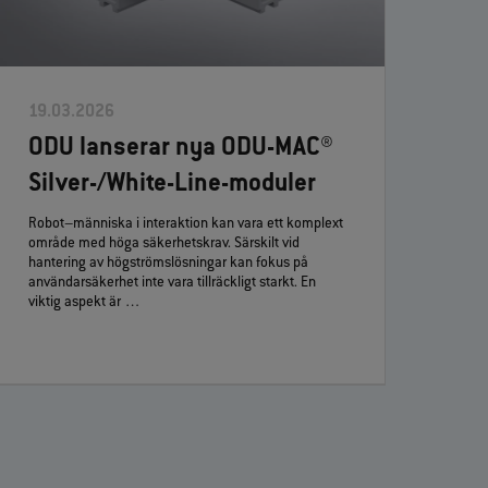
19.03.2026
ODU lanserar nya ODU‑MAC®
Silver‑/White‑Line‑moduler
Robot–människa i interaktion kan vara ett komplext
område med höga säkerhetskrav. Särskilt vid
hantering av högströmslösningar kan fokus på
användarsäkerhet inte vara tillräckligt starkt. En
viktig aspekt är …