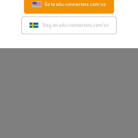
Go to odu-connectors.com/us
Stay on odu-connectors.com/sv
Ansvarsfriskrivning
Im