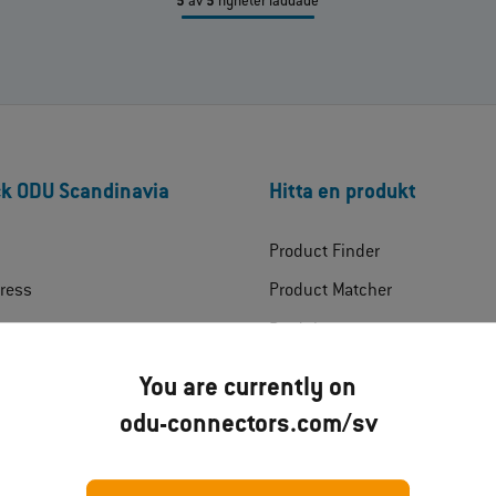
5
av
5
nyheter laddade
k ODU Scandinavia
Hitta en produkt
Product Finder
ress
Product Matcher
Produkter
at
Produktteknologier
You are currently on
ads
Applikationer
odu-connectors.com/sv
t