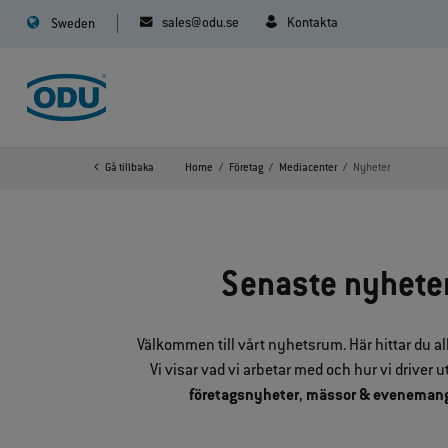
sales@odu.se
Kontakta
Sweden
Gå tillbaka
Home
Företag
Mediacenter
Nyheter
Senaste nyheter
Välkommen till vårt nyhetsrum. Här hittar du al
Vi visar vad vi arbetar med och hur vi driver
företagsnyheter
,
mässor & eveneman