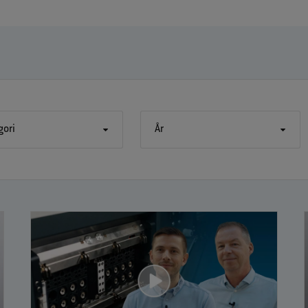
gori
År