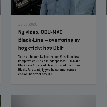
26.03.2026
Ny video: ODU‑MAC®
Black‑Line – överföring av
hög effekt hos DEIF
Ta en titt bakom kulisserna och få insikter i ett
komplext projekt: en kundanpassad ODU‑MAC®
Black‑Line Advanced Class, utrustad med Power
Blocks för att möjliggöra helautomatiserade
end‑of‑line‑tester hos DEIF.