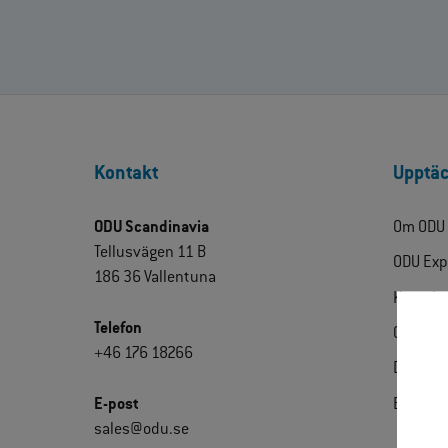
Kontakt
Upptäc
ODU Scandinavia
Om ODU
Tellusvägen 11 B
ODU Exp
186 36 Vallentuna
Kontakt
Telefon
Certifik
+46 176 18266
Downlo
E-post
Extrane
sales@odu.se