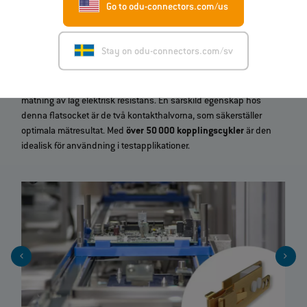
Go to odu-connectors.com/us
4‑ledarmätning (Kelvin‑mätning)
Stay on odu-connectors.com/sv
ODU SPRINGTAC® Flatsocket är lämpad för
4
‑
ledarmätning
(Kelvin
‑
mätning)
, en standardmetod för mycket noggrann
mätning av låg elektrisk resistans. En särskild egenskap hos
denna flatsocket är de två kontakthalvorna, som säkerställer
optimala mätresultat. Med
över 50 000 kopplingscykler
är den
idealisk för användning i testapplikationer.