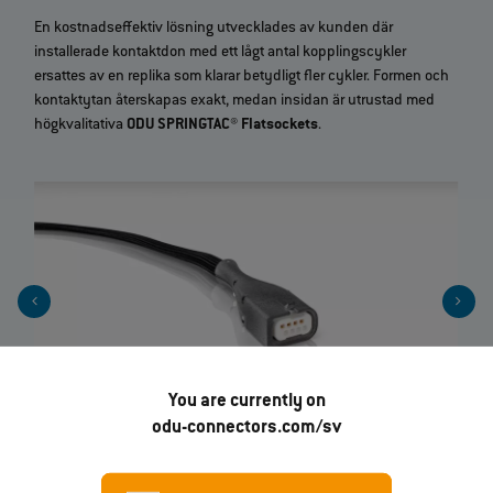
En kostnadseffektiv lösning utvecklades av kunden där
installerade kontaktdon med ett lågt antal kopplingscykler
ersattes av en replika som klarar betydligt fler cykler. Formen och
kontaktytan återskapas exakt, medan insidan är utrustad med
högkvalitativa
ODU SPRINGTAC® Flatsockets
.
You are currently on
odu-connectors.com/sv