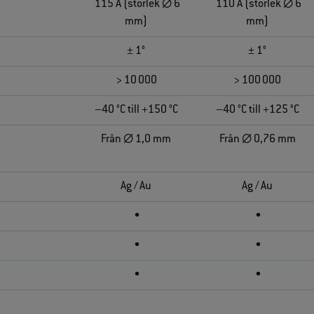
115 A (storlek ∅ 6
110 A (storlek ∅ 6
mm)
mm)
± 1°
± 1°
> 10 000
> 100 000
–40 °C till +150 °C
–40 °C till +125 °C
Från ∅ 1,0 mm
Från ∅ 0,76 mm
Ag / Au
Ag / Au
•
•
•
•
•
•