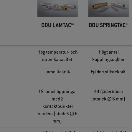
ODU LAMTAC®
ODU SPRINGTAC®
Hög temperatur‑ och
Högt antal
strömkapacitet
kopplingscykler
Lamellteknik
Fjädertrådsteknik
19 lamellöppningar
44 fjädertrådar
med 2
(storlek ∅ 6 mm)
kontaktpunkter
vardera (storlek ∅ 6
mm)