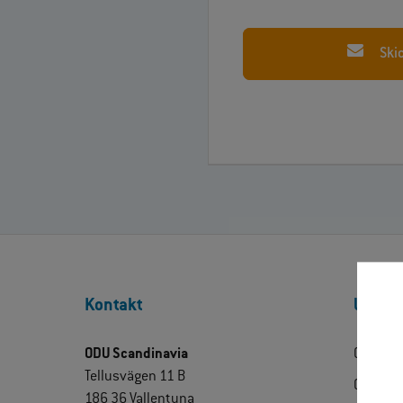
Ski
Kontakt
Upptäc
ODU Scandinavia
Om ODU
Tellusvägen 11 B
ODU Exp
186 36 Vallentuna