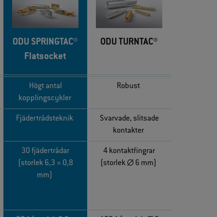
ODU SPRINGTAC®
ODU TURNTAC®
Flatsocket
Högt antal
Robust
kopplingscykler
Fjädertrådsteknik
Svarvade, slitsade
kontakter
30 fjädertrådar
4 kontaktfingrar
(storlek 6,3 × 0,8
(storlek ∅ 6 mm)
mm)