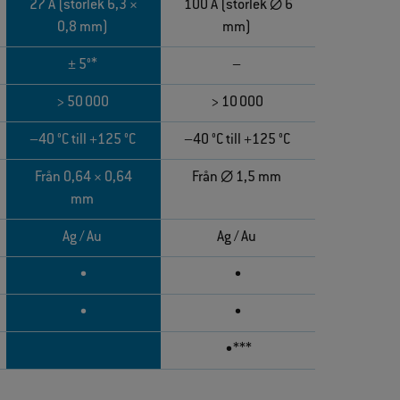
27 A (storlek 6,3 ×
100 A (storlek ∅ 6
0,8 mm)
mm)
± 5°*
–
> 50 000
> 10 000
–40 °C till +125 °C
–40 °C till +125 °C
Från 0,64 × 0,64
Från ∅ 1,5 mm
mm
Ag / Au
Ag / Au
•
•
•
•
•***