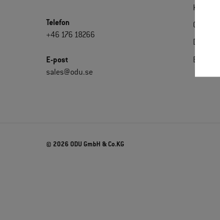
Kontakt
Telefon
Certifik
+46 176 18266
Downlo
E-post
Extrane
sales@odu.se
© 2026 ODU GmbH & Co.KG