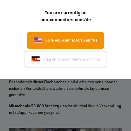
You are currently on
odu-connectors.com/de
Go to odu-connectors.com/us
4‐Leiter Messung
Stay on odu-connectors.com/de
Die
ODU SPRINGTAC® Flachbuchse
eignet sich für die 4-Leiter-
Messung (Kelvin‐Messung), einer Standardmessmethode zur
präzisen Messung niedriger, elektrischer Widerstände. Die
Besonderheit dieser Flachbuchse sind die beiden voneinander
isolierten Kontakthälften, wodurch sie optimale Ergebnisse
garantiert.
Mit
mehr als 50.000 Steckzyklen
ist sie ideal für die Verwendung
in Prüfapplikationen geeignet.