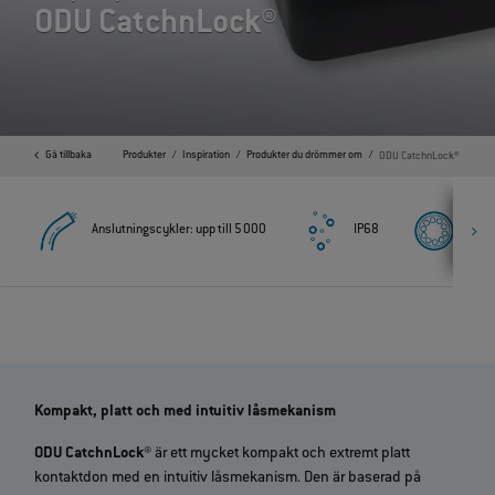
ODU CatchnLock®
Gå tillbaka
Home
Produkter
Inspiration
Produkter du drömmer om
ODU CatchnLock®
Anslutningscykler: upp till 5 000
IP68
Upp t
Kompakt, platt och med intuitiv låsmekanism
ODU CatchnLock®
är ett mycket kompakt och extremt platt
kontaktdon med en intuitiv låsmekanism. Den är baserad på