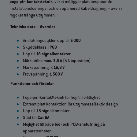
pogo
‑
pin
‑
kontaktteknik
, vilket möjliggör platsbesparande
installationslösningar och en optimerad kabeldragning – även i
mycket trånga utrymmen.
Tekniska data – översikt
Anslutningscykler: upp till
5 000
Skyddsklass:
IP68
Upp till
18 signalkontakter
Märkström:
max. 3,5 A
(5 A toppström)
Märkspänning:
< 16,8 V
Provspänning:
1 500 V
Funktioner och fördelar
Pogo‑pin‑kontaktteknik för hög tillförlitlighet
Extremt platt kontaktdon för utrymmeseffektiv design
Upp till 18 signalkontakter
Stöd för
Cat 6A
Möjlighet till både
löd
‑
och PCB
‑
anslutning
på
apparatenheten