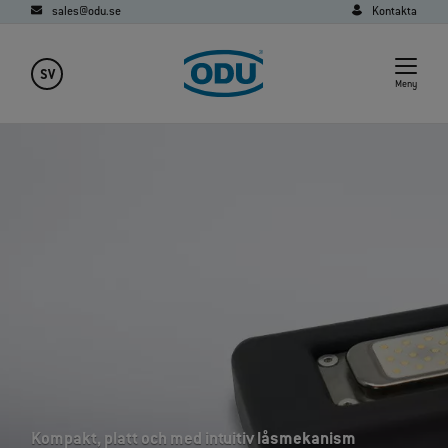
sales@odu.se
Kontakta
SV
Meny
Kompakt, platt och med intuitiv låsmekanism