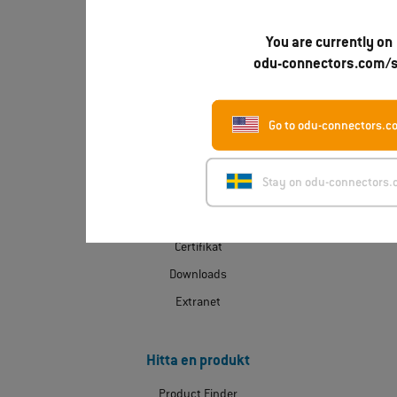
+46 176 18266
E-post
You are currently on
sales@odu.se
odu-connectors.com/
Go to odu-connectors.c
Upptäck ODU Scandinavia
Om ODU
Stay on odu-connectors
ODU Express
Kontakt
Certifikat
Downloads
Extranet
Hitta en produkt
Product Finder