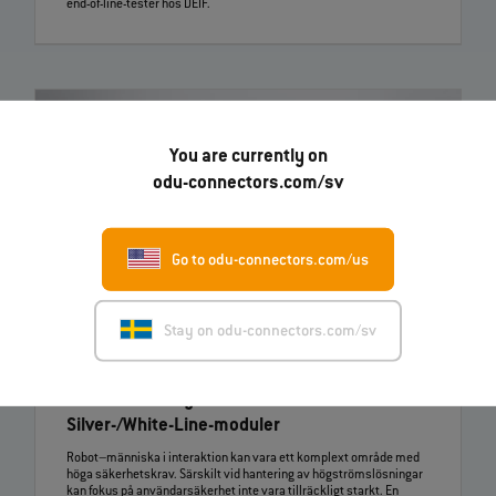
end‑of‑line‑tester hos DEIF.
You are currently on
odu-connectors.com/sv
Go to odu-connectors.com/us
Stay on odu-connectors.com/sv
19.03.2026
ODU lanserar nya ODU‑MAC®
Silver‑/White‑Line‑moduler
Robot–människa i interaktion kan vara ett komplext område med
höga säkerhetskrav. Särskilt vid hantering av högströmslösningar
kan fokus på användarsäkerhet inte vara tillräckligt starkt. En