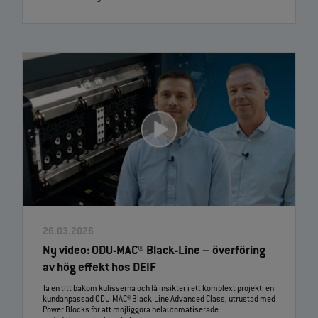
26.03.2026
Ny video: ODU‑MAC® Black‑Line – överföring
av hög effekt hos DEIF
Ta en titt bakom kulisserna och få insikter i ett komplext projekt: en
kundanpassad ODU‑MAC® Black‑Line Advanced Class, utrustad med
Power Blocks för att möjliggöra helautomatiserade