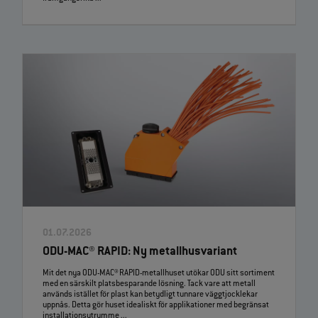
01.07.2026
ODU-MAC® RAPID: Ny metallhusvariant
Mit det nya ODU-MAC® RAPID-metallhuset utökar ODU sitt sortiment
med en särskilt platsbesparande lösning. Tack vare att metall
används istället för plast kan betydligt tunnare väggtjocklekar
uppnås. Detta gör huset idealiskt för applikationer med begränsat
installationsutrymme ...