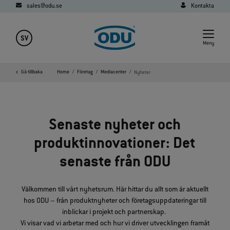
sales@odu.se
Kontakta
SV
Meny
Gå tillbaka
Home
Företag
Mediacenter
Nyheter
Senaste nyheter och
produktinnovationer: Det
senaste från ODU
Välkommen till vårt nyhetsrum. Här hittar du allt som är aktuellt
hos ODU – från produktnyheter och företagsuppdateringar till
inblickar i projekt och partnerskap.
Vi visar vad vi arbetar med och hur vi driver utvecklingen framåt