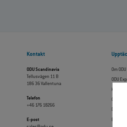
Kontakt
Upptäc
ODU Scandinavia
Om ODU
Tellusvägen 11 B
ODU Exp
186 36 Vallentuna
Kontakt
Telefon
Certifik
+46 176 18266
Downlo
E-post
Extrane
sales@odu.se