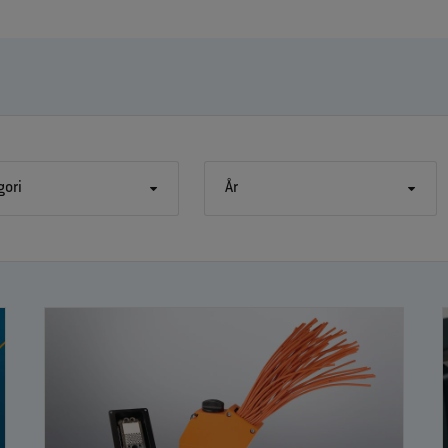
gori
År