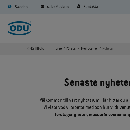
sales@odu.se
Kontakta
Sweden
Gå tillbaka
Home
Företag
Mediacenter
Nyheter
Senaste nyheter
Välkommen till vårt nyhetsrum. Här hittar du al
Vi visar vad vi arbetar med och hur vi driver
företagsnyheter
,
mässor & eveneman