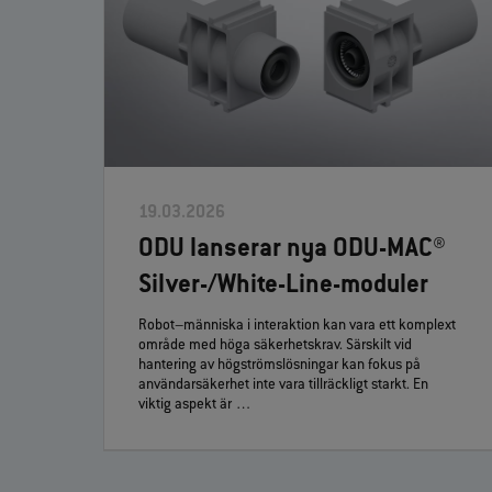
19.03.2026
ODU lanserar nya ODU‑MAC®
Silver‑/White‑Line‑moduler
Robot–människa i interaktion kan vara ett komplext
område med höga säkerhetskrav. Särskilt vid
hantering av högströmslösningar kan fokus på
användarsäkerhet inte vara tillräckligt starkt. En
viktig aspekt är …