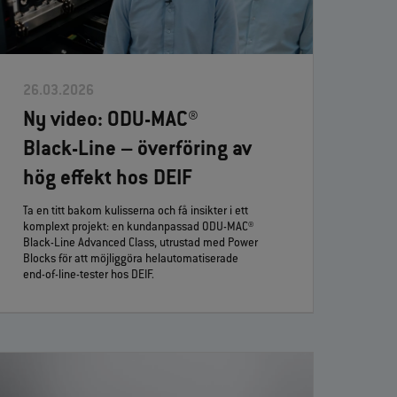
26.03.2026
Ny video: ODU‑MAC®
Black‑Line – överföring av
hög effekt hos DEIF
Ta en titt bakom kulisserna och få insikter i ett
komplext projekt: en kundanpassad ODU‑MAC®
Black‑Line Advanced Class, utrustad med Power
Blocks för att möjliggöra helautomatiserade
end‑of‑line‑tester hos DEIF.