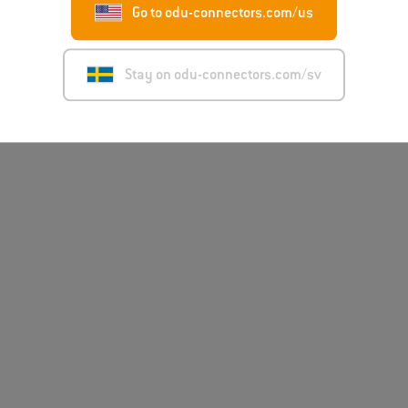
Go to odu-connectors.com/us
Stay on odu-connectors.com/sv
Ansvarsfriskrivning
Im