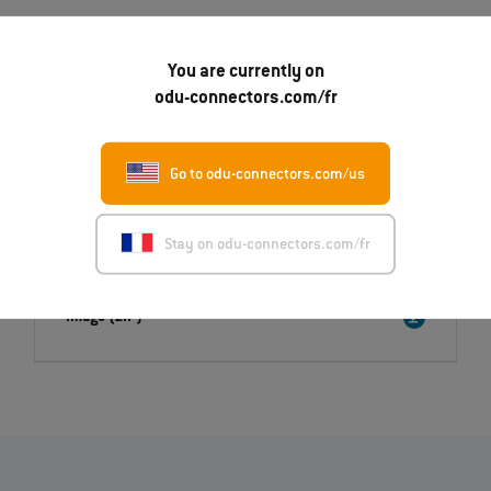
You are currently on
Downloads
odu-connectors.com/fr
Press release
English (PDF)
Go to odu-connectors.com/us
Deutsch (PDF)
Italiano (PDF)
Stay on odu-connectors.com/fr
Français (PDF)
Image (ZIP)