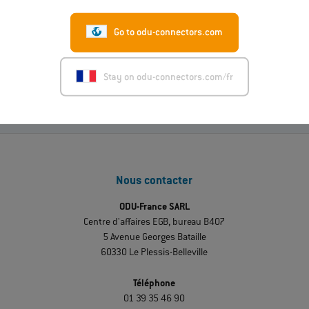
01.07.2026
ODU-MAC® RAPID : nouvelle variante avec housing
Go to odu-connectors.com
métallique
En lire davantage
Stay on odu-connectors.com/fr
Nous contacter
ODU-France SARL
Centre d'affaires EGB, bureau B407
5 Avenue Georges Bataille
60330 Le Plessis-Belleville
Téléphone
01 39 35 46 90