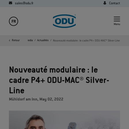
sales@odu.fr
Contact
FR
Menu
'accueil
Retour
Société
Media
Actualités
Nouveauté modulaire : le cadre P4+ ODU-MAC® Silver-Line
Nouveauté modulaire : le
cadre P4+ ODU-MAC® Silver-
Line
Mühldorf am Inn, May 02, 2022