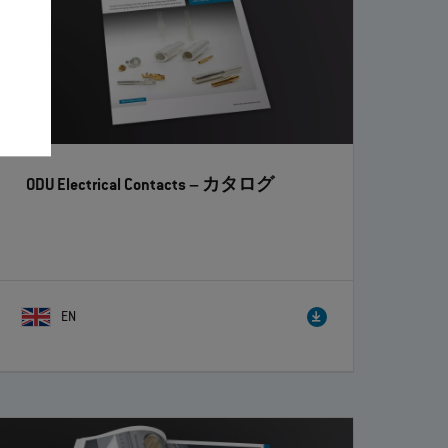
ODU Electrical Contacts
– カタログ
EN