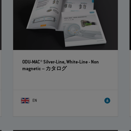
ODU-MAC® Silver-Line, White-Line - Non
magnetic
– カタログ
EN