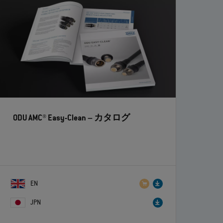
ODU AMC® Easy-Clean
– カタログ
EN
JPN