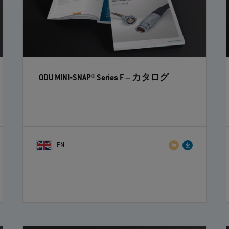
ODU MINI‐SNAP® Series F
– カタログ
EN