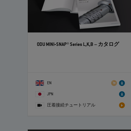
ODU MINI‐SNAP® Series L,K,B
– カタログ
EN
JPN
圧着接続チュートリアル