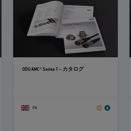
ODU AMC® Series T
– カタログ
EN