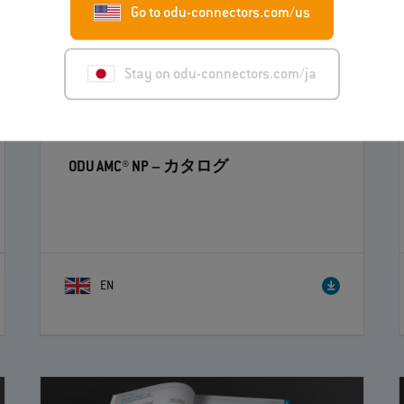
Go to odu-connectors.com/us
Stay on odu-connectors.com/ja
ODU AMC® NP
– カタログ
EN