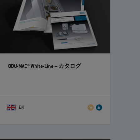
ODU-MAC® White-Line
– カタログ
EN