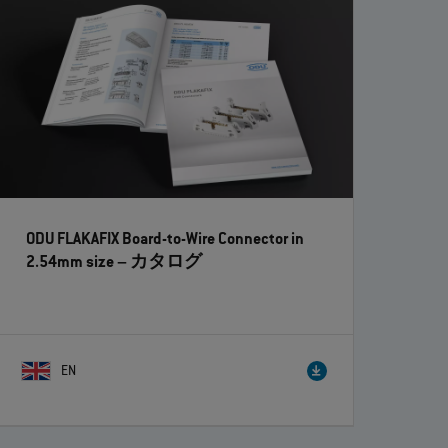
ODU FLAKAFIX Board-to-Wire Connector in
2.54mm size
– カタログ
EN