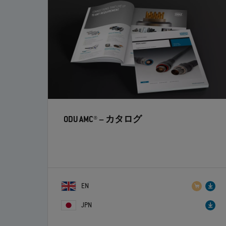
ODU AMC®
– カタログ
EN
JPN