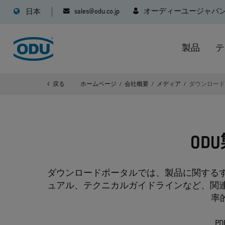
sales@odu.co.jp
オーディーユージャパ
日本
製品
テ
戻る
ホームページ
会社概要
メディア
ダウンロー
O
ダウンロードポータルでは、製品に関する
ュアル、テクニカルガイドラインなど、関
率
P