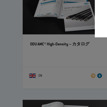
ODU AMC® High-Density
– カタログ
EN