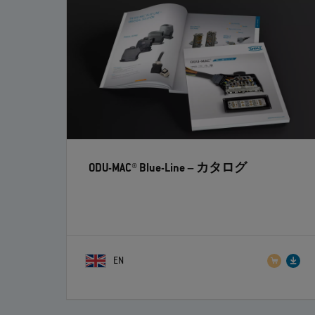
ODU-MAC® Blue-Line
– カタログ
EN