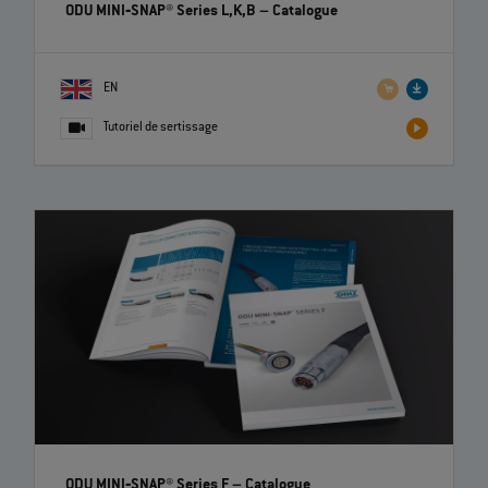
ODU MINI‐SNAP® Series L,K,B
– Catalogue
EN
Tutoriel de sertissage
ODU MINI‐SNAP® Series F
– Catalogue