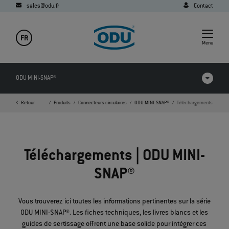
sales@odu.fr
Contact
FR
Menu
ODU MINI-SNAP®
Page d'accueil
Retour
Produits
Connecteurs circulaires
ODU MINI-SNAP®
Téléchargements
Vidéos
Téléchargements
Téléchargements | ODU MINI-
Applications
SNAP®
FAQ
Vous trouverez ici toutes les informations pertinentes sur la série
ODU MINI-SNAP®. Les fiches techniques, les livres blancs et les
guides de sertissage offrent une base solide pour intégrer ces