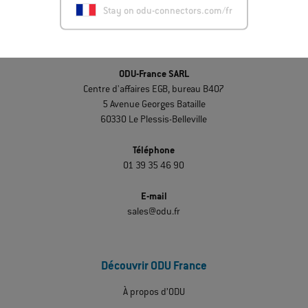
Stay on odu-connectors.com/fr
Nous contacter
ODU-France SARL
Centre d'affaires EGB, bureau B407
5 Avenue Georges Bataille
60330 Le Plessis-Belleville
Téléphone
01 39 35 46 90
E-mail
sales@odu.fr
Découvrir ODU France
À propos d’ODU