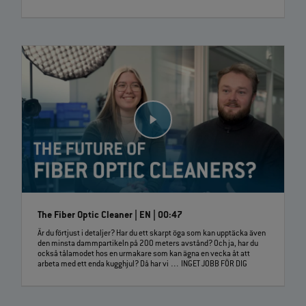
The Fiber Optic Cleaner | EN | 00:47
Är du förtjust i detaljer? Har du ett skarpt öga som kan upptäcka även
den minsta dammpartikeln på 200 meters avstånd? Och ja, har du
också tålamodet hos en urmakare som kan ägna en vecka åt att
arbeta med ett enda kugghjul? Då har vi … INGET JOBB FÖR DIG