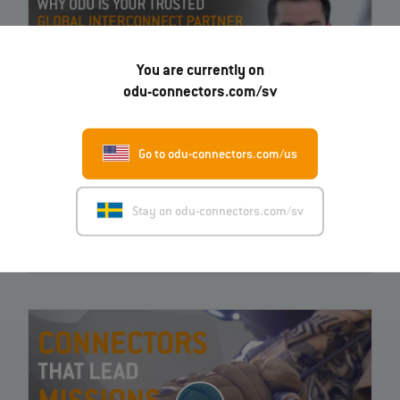
You are currently on
odu-connectors.com/sv
Go to odu-connectors.com/us
Varför ODU: Hur ditt krav blir en kontakt | EN | 01:21
Har du 81 sekunder över? Följ med oss på en kort resa genom ODU:s
Stay on odu-connectors.com/sv
fabriker och få en titt bakom kulisserna. Se hur den första idén
utvecklas till en verklig produkt. Oavsett var i världen du befinner dig
eller hur ovanlig din applikation är.