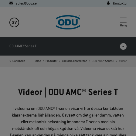
sales@odu.se
Kontakta
SV
Meny
ODU AMC® Series T
Gå tillbaka
Home
Produkter
Cirkulära kontaktdon
ODU AMC® Series T
Videor
Produkter i jämförelse
Videor
Videor | ODU AMC® Series T
Nedladdningar
FAQ
I videorna om ODU AMC® T‑serien visar vi hur dessa kontaktdon
klarar extrema förhållanden. Oavsett om det gäller damm, vatten
eller mekanisk belastning imponerar T‑serien med sin
motståndskraft och höga skyddsnivå. Videorna visar också hur
T‑serien kan användas på många olika sätt tack vare sin modulära