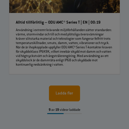
Alltid tillförlitlig – ODU AMC® Series T | EN | 00:19
Användning i extremt krävande miljöförhållanden sätter standarden:
värme, stormvindar och till och med plötsliga översvämningar
kräver slitstarka material och teknologier som fungerar felfritt trots
temperaturskillnader, smuts, damm, vatten, vibrationer och tryck.
När de är ihopkopplade uppfyller ODU AMC® Series T-kontakter kraven
för skyddsklass IP6K9K, vilket innebär skydd mot damm och vatten
vid högtryckstvätt och ångstrålerengöring. Med användning av ett
skyddslock är de dammtäta enligt IP68 och skyddade mot
kontinuerlig nedsänkning i vatten.
Ladda fler
9
av
19
videor laddade