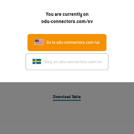
Överföringshastigheter /
You are currently on
höghastighet
odu-connectors.com/sv
Valfritt stiftskydd
Go to odu-connectors.com/us
Anslutningsteknik
Stay on odu-connectors.com/sv
Termoelement
Download Table