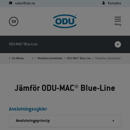
sales@odu.se
Kontakta
SV
Meny
ODU-MAC® Blue-Line
Home
Gå tillbaka
Produkter
Modulära kontaktdon
ODU-MAC® Blue-Line
Produkter i jämförelse
Produkter i jämförelse
Videor
Jämför ODU‑MAC® Blue‑Line
Nedladdningar
Applikationer
Anslutningscykler
FAQ
Anslutningsprincip