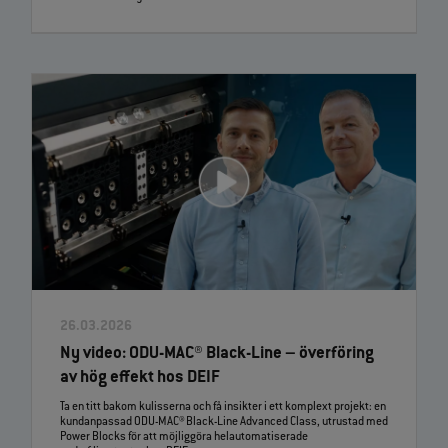
26.03.2026
Ny video: ODU‑MAC® Black‑Line – överföring
av hög effekt hos DEIF
Ta en titt bakom kulisserna och få insikter i ett komplext projekt: en
kundanpassad ODU‑MAC® Black‑Line Advanced Class, utrustad med
Power Blocks för att möjliggöra helautomatiserade