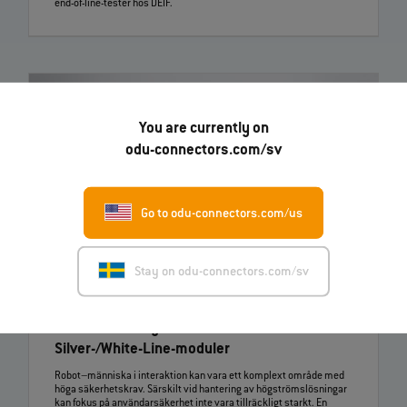
end‑of‑line‑tester hos DEIF.
You are currently on
odu-connectors.com/sv
Go to odu-connectors.com/us
Stay on odu-connectors.com/sv
19.03.2026
ODU lanserar nya ODU‑MAC®
Silver‑/White‑Line‑moduler
Robot–människa i interaktion kan vara ett komplext område med
höga säkerhetskrav. Särskilt vid hantering av högströmslösningar
kan fokus på användarsäkerhet inte vara tillräckligt starkt. En