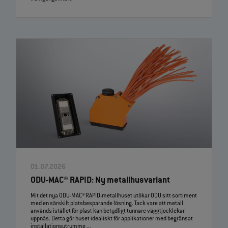
01.07.2026
ODU-MAC® RAPID: Ny metallhusvariant
Mit det nya ODU-MAC® RAPID-metallhuset utökar ODU sitt sortiment
med en särskilt platsbesparande lösning. Tack vare att metall
används istället för plast kan betydligt tunnare väggtjocklekar
uppnås. Detta gör huset idealiskt för applikationer med begränsat
installationsutrymme ...