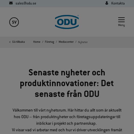
sales@odu.se
Kontakta
SV
Meny
Gå tillbaka
Home
Företag
Mediacenter
Nyheter
Senaste nyheter och
produktinnovationer: Det
senaste från ODU
Välkommen till vårt nyhetsrum. Här hittar du allt som är aktuellt
hos ODU – från produktnyheter och företagsuppdateringar till
inblickar i projekt och partnerskap.
Vi visar vad vi arbetar med och hur vi driver utvecklingen framåt