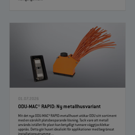
01.07.2026
ODU-MAC® RAPID: Ny metallhusvariant
Mit det nya ODU-MAC® RAPID-metallhuset utökar ODU sitt sortiment
med en särskilt platsbesparande lösning. Tack vare att metall
används istället för plast kan betydligt tunnare väggtjocklekar
uppnås. Detta gör huset idealiskt för applikationer med begränsat
installationsutrymme ...