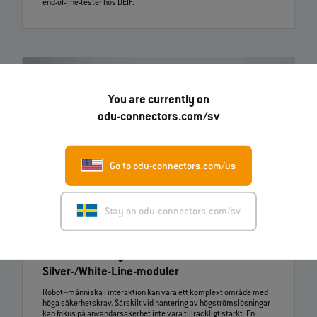
end‑of‑line‑tester hos DEIF.
You are currently on
odu-connectors.com/sv
Go to odu-connectors.com/us
Stay on odu-connectors.com/sv
19.03.2026
ODU lanserar nya ODU‑MAC®
Silver‑/White‑Line‑moduler
Robot–människa i interaktion kan vara ett komplext område med
höga säkerhetskrav. Särskilt vid hantering av högströmslösningar
kan fokus på användarsäkerhet inte vara tillräckligt starkt. En