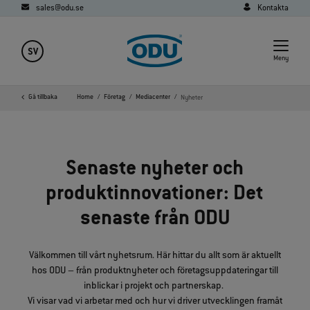
sales@odu.se
Kontakta
SV
Meny
Gå tillbaka
Home
Företag
Mediacenter
Nyheter
Senaste nyheter och
produktinnovationer: Det
senaste från ODU
Välkommen till vårt nyhetsrum. Här hittar du allt som är aktuellt
hos ODU – från produktnyheter och företagsuppdateringar till
inblickar i projekt och partnerskap.
Vi visar vad vi arbetar med och hur vi driver utvecklingen framåt