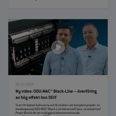
26.03.2026
Ny video: ODU‑MAC® Black‑Line – överföring
av hög effekt hos DEIF
Ta en titt bakom kulisserna och få insikter i ett komplext projekt: en
kundanpassad ODU‑MAC® Black‑Line Advanced Class, utrustad med
Power Blocks för att möjliggöra helautomatiserade