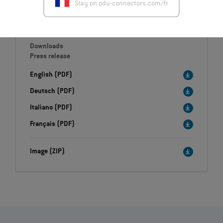
Stay on odu-connectors.com/fr
Downloads
Press release
English (PDF)
Deutsch (PDF)
Italiano (PDF)
Français (PDF)
Image (ZIP)