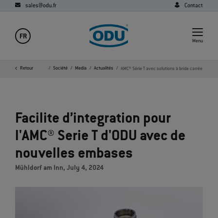
sales@odu.fr
Contact
FR
Menu
Page d'accueil
Retour
Société
Media
Actualités
AMC® Série T avec solutions à bride carrée
Facilite d’integration pour
l'AMC® Serie T d'ODU avec de
nouvelles embases
Mühldorf am Inn, July 4, 2024