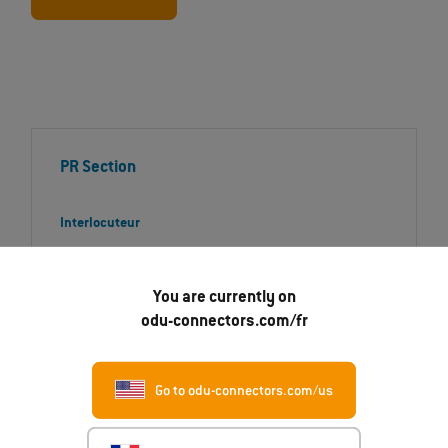
PR Section
Interlocuteur
Daniel Klemisch
Product Marketing Specialist
You are currently on
Numéro de téléphone
odu-connectors.com/fr
+49 8631 6156-1695
E-mail
Go to odu-connectors.com/us
Daniel.Klemisch@odu.de