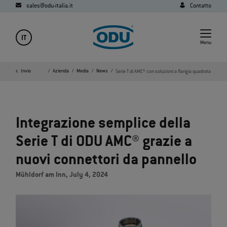
sales@odu-italia.it
Contatto
IT
Menu
Invio
Home
Azienda
Media
News
Serie T di AMC® con soluzioni a flangia quadrata
Integrazione semplice della
Serie T di ODU AMC® grazie a
nuovi connettori da pannello
Mühldorf am Inn, July 4, 2024