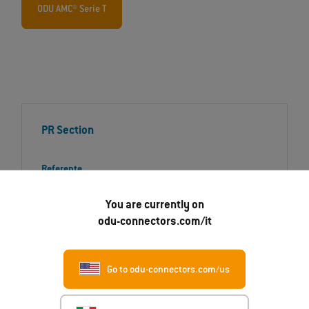
ODU AMC® Serie T
PR Section
Referente
Daniel Klemisch
You are currently on
Product Marketing Specialist
odu-connectors.com/it
Numero di telefono
+49 8631 6156-1695
Go to odu-connectors.com/us
E-mail
Daniel.Klemisch@odu.de