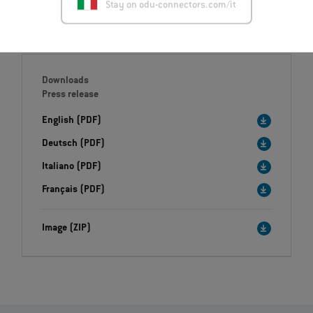
Stay on odu-connectors.com/it
Downloads
Press release
English (PDF)
Deutsch (PDF)
Italiano (PDF)
Français (PDF)
Image (ZIP)