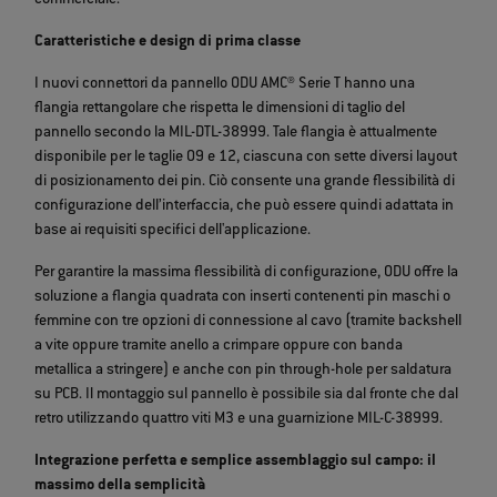
commerciale.
Caratteristiche e design di prima classe
I nuovi connettori da pannello ODU AMC® Serie T hanno una
flangia rettangolare che rispetta le dimensioni di taglio del
pannello secondo la MIL-DTL-38999. Tale flangia è attualmente
disponibile per le taglie 09 e 12, ciascuna con sette diversi layout
di posizionamento dei pin. Ciò consente una grande flessibilità di
configurazione dell’interfaccia, che può essere quindi adattata in
base ai requisiti specifici dell'applicazione.
Per garantire la massima flessibilità di configurazione, ODU offre la
soluzione a flangia quadrata con inserti contenenti pin maschi o
femmine con tre opzioni di connessione al cavo (tramite backshell
a vite oppure tramite anello a crimpare oppure con banda
metallica a stringere) e anche con pin through-hole per saldatura
su PCB. Il montaggio sul pannello è possibile sia dal fronte che dal
retro utilizzando quattro viti M3 e una guarnizione MIL-C-38999.
Integrazione perfetta e semplice assemblaggio sul campo: il
massimo della semplicità