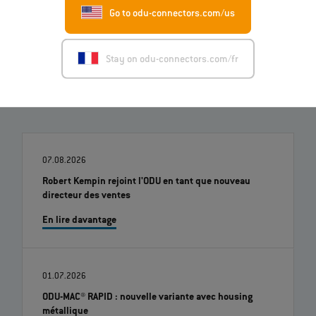
Image (ZIP)
Go to odu-connectors.com/us
Stay on odu-connectors.com/fr
07.08.2026
Robert Kempin rejoint l'ODU en tant que nouveau
directeur des ventes
En lire davantage
01.07.2026
ODU-MAC® RAPID : nouvelle variante avec housing
métallique