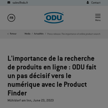
sales@odu.fr
Contact
FR
Menu
e d'accueil
Retour
Société
Media
Actualités
Press release: The importance of online product search
L'importance de la recherche
de produits en ligne : ODU fait
un pas décisif vers le
numérique avec le Product
Finder
Mühldorf am Inn, June 23, 2023