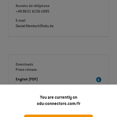
Numéro de téléphone
+49 8631 6156-1695
E-mail
Daniel.Klemisch@odu.de
Downloads
Press release
English (PDF)
Deutsch (PDF)
Italiano (PDF)
You are currently on
odu-connectors.com/fr
Français (PDF)