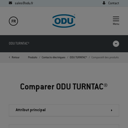
sales@odu.fr
Contact
FR
Menu
ODU TURNTAC®
Page d'accueil
Retour
Produits
Contacts électriques
ODU TURNTAC®
Comparatif des produits
Comparatif des produits
Vidéos
Comparer ODU TURNTAC®
Téléchargements
Applications
Attribut principal
FAQ