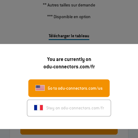
** Autres tailles sur demande
*** Disponible en option
Télécharger le tableau
You are currently on
odu-connectors.com/fr
Go to odu-connectors.com/us
Vous avez des questions sur nos produits ?
N’hésitez pas à nous contacter.
Stay on odu-connectors.com/fr
Envoyer un message