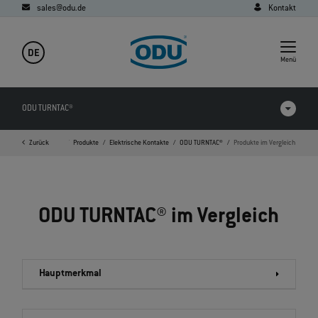
sales@odu.de
Kontakt
DE
Menü
ODU TURNTAC®
Zurück
Startseite
Produkte
Elektrische Kontakte
ODU TURNTAC®
Produkte im Vergleich
Produkte im Vergleich
Videos
ODU TURNTAC® im Vergleich
Downloads
Anwendungen
Hauptmerkmal
FAQ