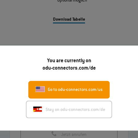
*** Optional möglich
Download Tabelle
You are currently on
odu-connectors.com/de
Sie haben Fragen zu unseren Produkten?
Nehmen Sie Kontakt mit uns auf.
Go to odu-connectors.com/us
Nachricht senden
Stay on odu-connectors.com/de
Jetzt anrufen