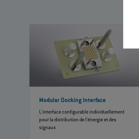
Modular Docking Interface
L'interface configurable individuellement
pour la distribution de l'énergie et des
signaux