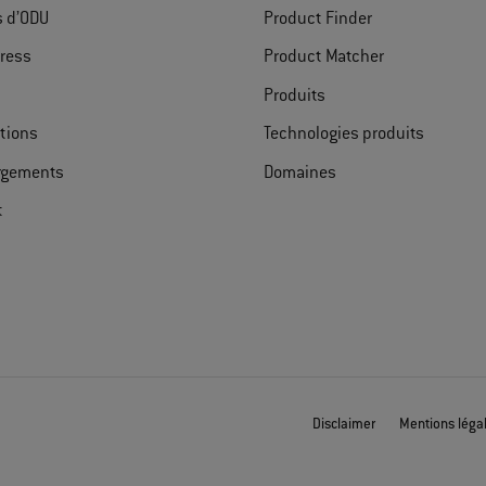
s d’ODU
Product Finder
ress
Product Matcher
Produits
ations
Technologies produits
rgements
Domaines
t
Disclaimer
Mentions léga