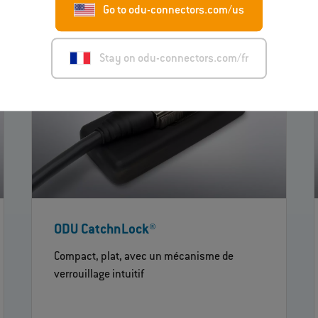
Go to odu-connectors.com/us
Stay on odu-connectors.com/fr
ODU CatchnLock®
Compact, plat, avec un mécanisme de
verrouillage intuitif