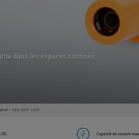
urité dans les espaces confinés
am of
MEDI-SNAP® 1,6 kV
C/DC
Capacité de courant max