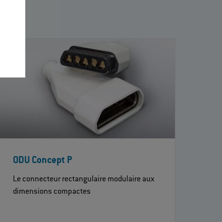
ODU Concept P
Le connecteur rectangulaire modulaire aux
dimensions compactes