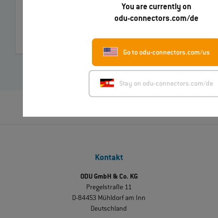
You are currently on
Steckzyklen
2.000
odu-connectors.com/de
Highlights
Power bis zu 5 A
Highlights
IP50 – IP68
Go to odu-connectors.com/us
Stay on odu-connectors.com/de
Kontakt
ODU GmbH & Co. KG
Pregelstraße 11
D-84453 Mühldorf am Inn
Deutschland