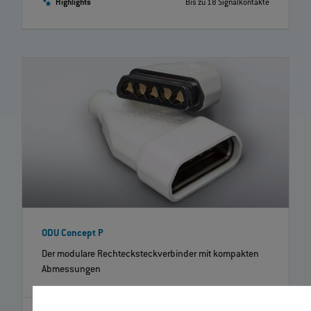
Highlights
Bis zu 18 Signalkontakte
ODU Concept P
Der modulare Rechtecksteckverbinder mit kompakten
Abmessungen