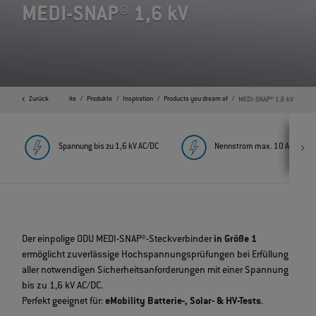
MEDI-SNAP® 1,6 kV
Zurück
Startseite
Produkte
Inspiration
Products you dream of
MEDI-SNAP® 1,6 kV
Spannung bis zu 1,6 kV AC/DC
Nennstrom max. 10 A
Der einpolige ODU MEDI-SNAP®-Steckverbinder
in Größe 1
ermöglicht zuverlässige Hochspannungsprüfungen bei Erfüllung
aller notwendigen Sicherheitsanforderungen mit einer Spannung
bis zu 1,6 kV AC/DC.
Perfekt geeignet für:
eMobility Batterie-, Solar- & HV-Tests
.