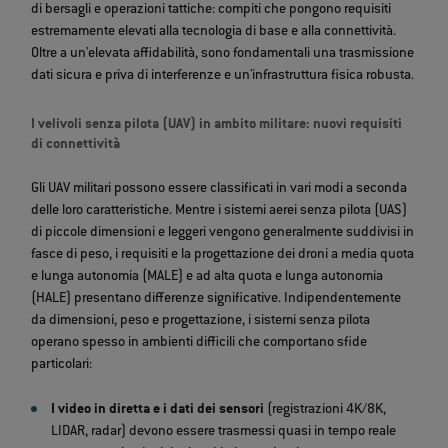
di bersagli e operazioni tattiche: compiti che pongono requisiti
estremamente elevati alla tecnologia di base e alla connettività.
Oltre a un'elevata affidabilità, sono fondamentali una trasmissione
dati sicura e priva di interferenze e un'infrastruttura fisica robusta.
I velivoli senza pilota (UAV) in ambito militare: nuovi requisiti
di connettività
Gli UAV militari possono essere classificati in vari modi a seconda
delle loro caratteristiche. Mentre i sistemi aerei senza pilota (UAS)
di piccole dimensioni e leggeri vengono generalmente suddivisi in
fasce di peso, i requisiti e la progettazione dei droni a media quota
e lunga autonomia (MALE) e ad alta quota e lunga autonomia
(HALE) presentano differenze significative. Indipendentemente
da dimensioni, peso e progettazione, i sistemi senza pilota
operano spesso in ambienti difficili che comportano sfide
particolari:
I video in diretta e i dati dei sensori
(registrazioni 4K/8K,
LIDAR, radar) devono essere trasmessi quasi in tempo reale