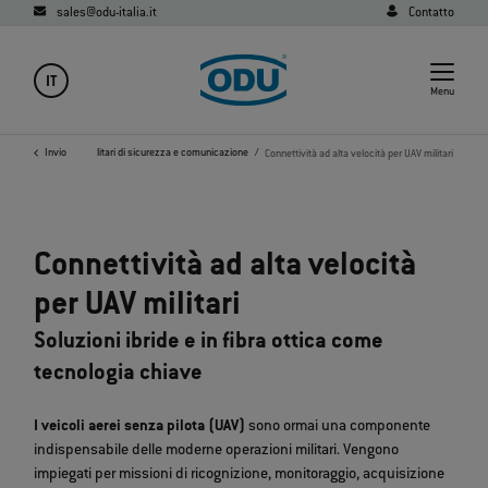
sales@odu-italia.it
Contatto
IT
Menu
Settori
Invio
Sistemi militari di sicurezza e comunicazione
Connettività ad alta velocità per UAV militari
Connettività ad alta velocità
per UAV militari
Soluzioni ibride e in fibra ottica come
tecnologia chiave
I veicoli aerei senza pilota (UAV)
sono ormai una componente
indispensabile delle moderne operazioni militari. Vengono
impiegati per missioni di ricognizione, monitoraggio, acquisizione