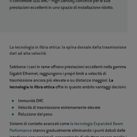
Il connettore ODU AMC® High-Density convince per le sue
prestazioni eccellenti in uno spazio di installazione ridotto.
La tecnologia in fibra ottica: la spina dorsale della trasmissione
dati ad alta velocità
Sebbene i cavi in rame offrano prestazioni eccellenti nella gamma
Gigabit Ethernet, raggiungono i propri limiti a velocità di
trasmissione ancora più elevate e su distanze maggiori.
La
tecnologia in fibra ottica
offre in questo ambito vantaggi decisivi:
Immunità EMC
Velocità di trasmissione estremamente elevate
Riduzione del peso
Sistemi di contatto avanzati come
la tecnologia Expanded Beam
Performance
stanno gradualmente eliminando i punti deboli delle