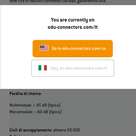
oltre che in robusti connettori circolari, garantendo una
combinazione sicura di alimentazione, segnale e trasmissione
dati ad alta velocità, pensata appositamente per le complesse
You are currently on
esigenze di comunicazione delle moderne flotte di UAV.
odu-connectors.com/it
Il sistema in fibra ottica si contraddistingue per un'elevata
resistenza alla contaminazione, un elevato numero di cicli di
accoppiamento ed eccellenti proprietà di trasmissione.
Go to odu-connectors.com/us
Tecnologia di contatto
: Fascio espanso
Perdita di inserzione
:
Stay on odu-connectors.com/it
Multimodale: < 0,15 dB (tipica)
Monomodale: < 0,35 dB (tipica)
Perdita di ritorno
:
Multimodale: > 45 dB (tipica)
Monomodale: > 60 dB (tipica)
Cicli di accoppiamento
: almeno 50.000