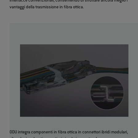
interfacce convenzionali, consentendo di sfruttare ancora meglio i
vantaggi della trasmissione in fibra ottica.
ODU integra componenti in fibra ottica in connettori ibridi modulari,