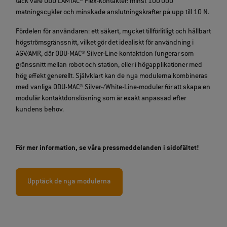
tack vare ODU LAMTAC® Flex‑kontakter: minst 100 000
matningscykler och minskade anslutningskrafter på upp till 10 N.
Fördelen för användaren: ett säkert, mycket tillförlitligt och hållbart
högströmsgränssnitt, vilket gör det idealiskt för användning i
AGV/AMR, där ODU‑MAC® Silver‑Line kontaktdon fungerar som
gränssnitt mellan robot och station, eller i högapplikationer med
hög effekt generellt. Självklart kan de nya modulerna kombineras
med vanliga ODU‑MAC® Silver‑/White‑Line‑moduler för att skapa en
modulär kontaktdonslösning som är exakt anpassad efter
kundens behov.
För mer information, se våra pressmeddelanden i sidofältet!
Upptäck de nya modulerna