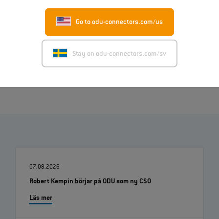
Nedladdningar
Pressmeddelande
Go to odu-connectors.com/us
English (PDF)
Stay on odu-connectors.com/sv
Image (ZIP)
07.08.2026
Robert Kempin börjar på ODU som ny CSO
Läs mer