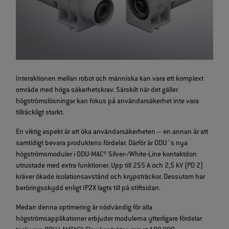
Interaktionen mellan robot och människa kan vara ett komplext
område med höga säkerhetskrav. Särskilt när det gäller
högströmslösningar kan fokus på användarsäkerhet inte vara
tillräckligt starkt.
En viktig aspekt är att öka användarsäkerheten – en annan är att
samtidigt bevara produktens fördelar. Därför är ODU´s nya
högströmsmoduler i ODU‑MAC® Silver‑/White‑Line kontaktdon
utrustade med extra funktioner. Upp till 255 A och 2,5 kV (PD 2)
kräver ökade isolationsavstånd och krypsträckor. Dessutom har
beröringsskydd enligt IP2X lagts till på stiftsidan.
Medan denna optimering är nödvändig för alla
högströmsapplikationer erbjuder modulerna ytterligare fördelar