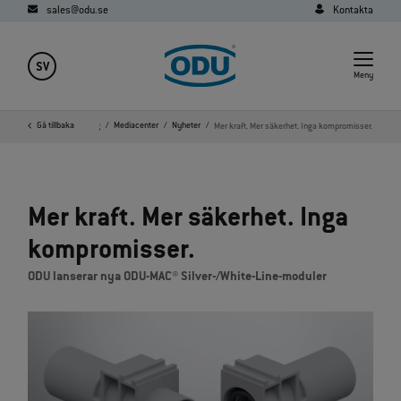
sales@odu.se
Kontakta
SV
Meny
Gå tillbaka
Home
Företag
Mediacenter
Nyheter
Mer kraft. Mer säkerhet. Inga kompromisser.
Mer kraft. Mer säkerhet. Inga
kompromisser.
ODU lanserar nya ODU‑MAC® Silver‑/White‑Line‑moduler