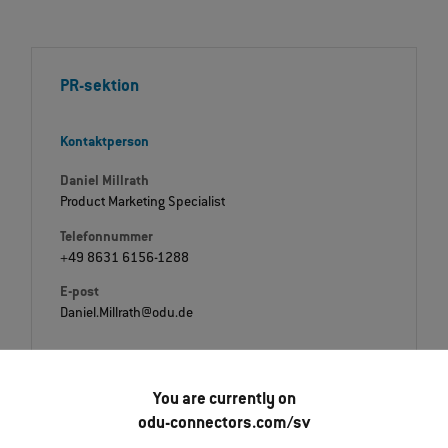
PR-sektion
Kontaktperson
Daniel Millrath
Product Marketing Specialist
Telefonnummer
+49 8631 6156-1288
E-post
Daniel.Millrath@odu.de
You are currently on
odu-connectors.com/sv