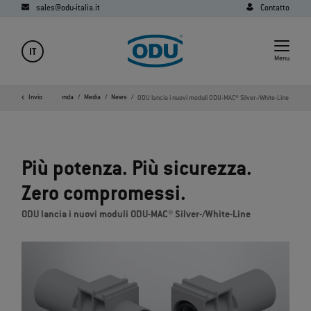
sales@odu-italia.it
Contatto
IT
Menu
Home
Invio
Azienda
Media
News
ODU lancia i nuovi moduli ODU-MAC® Silver-/White-Line
Più potenza. Più sicurezza.
Zero compromessi.
ODU lancia i nuovi moduli ODU-MAC® Silver-/White-Line