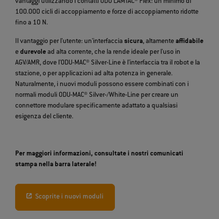
vantaggi utilizzando i contatti ODU LAMTAC® Flex: un minimo di
100.000 cicli di accoppiamento e forze di accoppiamento ridotte
fino a 10 N.
Il vantaggio per l'utente: un'interfaccia
sicura
, altamente
affidabile
e
durevole
ad alta corrente, che la rende ideale per l'uso in
AGV/AMR, dove l'ODU-MAC® Silver-Line è l'interfaccia tra il robot e la
stazione, o per applicazioni ad alta potenza in generale.
Naturalmente, i nuovi moduli possono essere combinati con i
normali moduli ODU-MAC® Silver-/White-Line per creare un
connettore modulare specificamente adattato a qualsiasi
esigenza del cliente.
Per maggiori informazioni, consultate i nostri comunicati
stampa nella barra laterale!
Scoprite i nuovi moduli