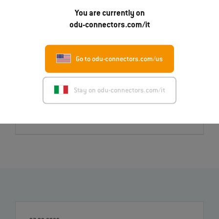
You are currently on
odu-connectors.com/it
Downloads
Press release
English (PDF)
Go to odu-connectors.com/us
Deutsch (PDF)
Italiano (PDF)
Stay on odu-connectors.com/it
Image (ZIP)