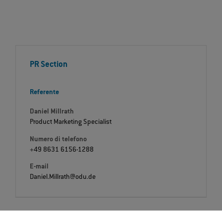
PR Section
Referente
Daniel Millrath
Product Marketing Specialist
Numero di telefono
+49 8631 6156-1288
E-mail
Daniel.Millrath@odu.de