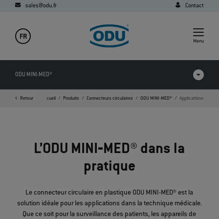
sales@odu.fr
Contact
FR
Menu
ODU MINI-MED®
Retour
Page d'accueil
Produits
Connecteurs circulaires
ODU MINI-MED®
Applications
Comparatif des produits
Vidéos
L’ODU MINI‐MED® dans la
Téléchargements
pratique
Applications
FAQ
Le connecteur circulaire en plastique ODU MINI-MED® est la
solution idéale pour les applications dans la technique médicale.
Que ce soit pour la surveillance des patients, les appareils de