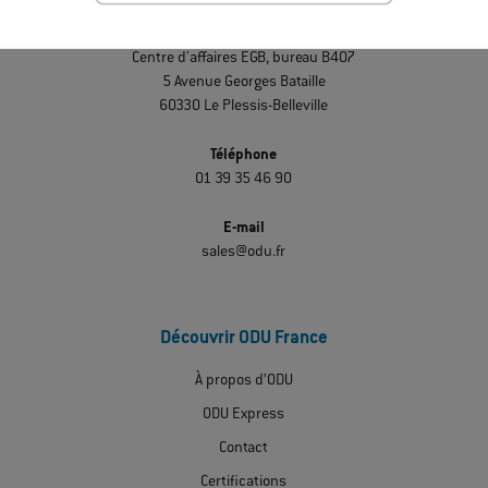
ODU-France SARL
Centre d'affaires EGB, bureau B407
5 Avenue Georges Bataille
60330 Le Plessis-Belleville
Téléphone
01 39 35 46 90
E-mail
sales@odu.fr
Découvrir ODU France
À propos d’ODU
ODU Express
Contact
Certifications